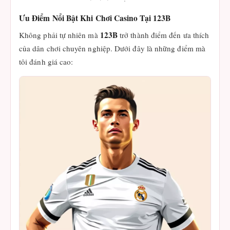
Ưu Điểm Nổi Bật Khi Chơi Casino Tại 123B
123B
Không phải tự nhiên mà
trở thành điểm đến ưa thích
của dân chơi chuyên nghiệp. Dưới đây là những điểm mà
tôi đánh giá cao: