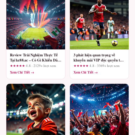
Review Trải Nghiệm Thực Tế
3 phát hiện quan trọng về
Tại hz88.ac – Có Gì Khiến Dân
khuyến mãi VIP độc quyền tại
Chơi Xôn Xao?
QH88.Builders – Ai thực sự
★★★★★
4.8 · 2129+ lượt xem
★★★★★
4.8 · 3369+ lượt xem
lợi?
Xem Chi Tiết →
Xem Chi Tiết →