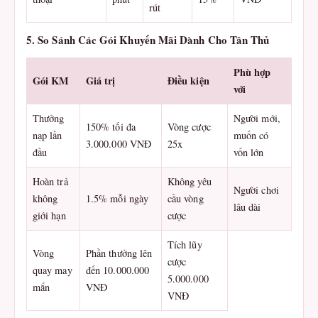
rút
5. So Sánh Các Gói Khuyến Mãi Dành Cho Tân Thủ
Phù hợp
Gói KM
Giá trị
Điều kiện
với
Thưởng
Người mới,
150% tối đa
Vòng cược
nạp lần
muốn có
3.000.000 VNĐ
25x
đầu
vốn lớn
Hoàn trả
Không yêu
Người chơi
không
1.5% mỗi ngày
cầu vòng
lâu dài
giới hạn
cược
Tích lũy
Vòng
Phần thưởng lên
cược
quay may
đến 10.000.000
5.000.000
mắn
VNĐ
VNĐ