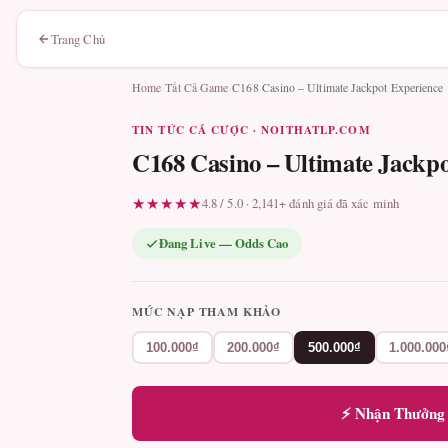
Trang Chủ
Home
›
Tất Cả Game
›
C168 Casino – Ultimate Jackpot Experience
TIN TỨC CÁ CƯỢC · NOITHATLP.COM
C168 Casino – Ultimate Jackp
★★★★★
4.8 / 5.0 · 2,141+ đánh giá đã xác minh
Đang Live — Odds Cao
MỨC NẠP THAM KHẢO
100.000₫
200.000₫
500.000₫
1.000.000
⚡ Nhận Thưởng