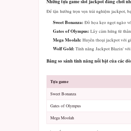
Những tựa game slot jackpot đáng chơi nh
Để tận hưởng trọn vẹn trải nghiệm jackpot, 
Sweet Bonanza:
Đồ họa kẹo ngọt ngào với
Gates of Olympus:
Lấy cảm hứng từ thần 
Mega Moolah:
Huyền thoại jackpot với g
Wolf Gold:
Tính năng Jackpot Blazin' với
Bảng so sánh tính năng nổi bật của các dò
Tựa game
Sweet Bonanza
Gates of Olympus
Mega Moolah