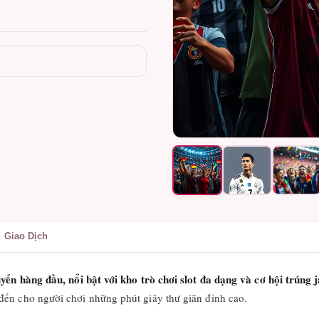
Giao Dịch
yến hàng đầu, nổi bật với kho trò chơi slot đa dạng và cơ hội trúng j
ến cho người chơi những phút giây thư giãn đỉnh cao.