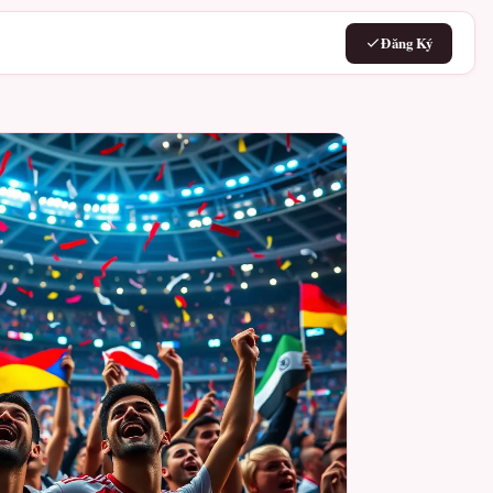
Đăng Ký