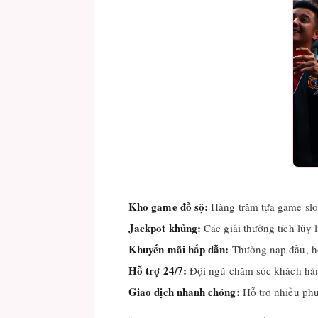
Kho game đồ sộ:
Hàng trăm tựa game slot
Jackpot khủng:
Các giải thưởng tích lũy 
Khuyến mãi hấp dẫn:
Thưởng nạp đầu, ho
Hỗ trợ 24/7:
Đội ngũ chăm sóc khách hàng
Giao dịch nhanh chóng:
Hỗ trợ nhiều phươ