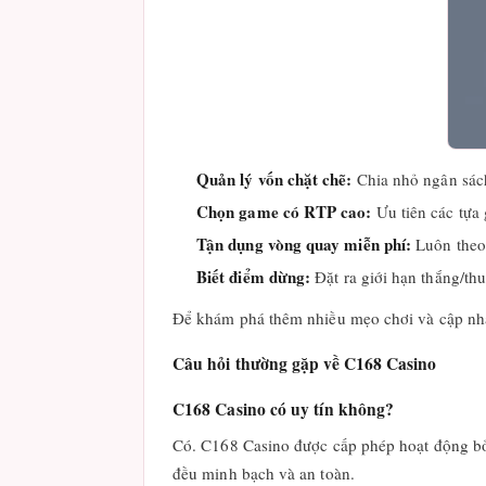
Quản lý vốn chặt chẽ:
Chia nhỏ ngân sác
Chọn game có RTP cao:
Ưu tiên các tựa 
Tận dụng vòng quay miễn phí:
Luôn theo 
Biết điểm dừng:
Đặt ra giới hạn thắng/thu
Để khám phá thêm nhiều mẹo chơi và cập nhật 
Câu hỏi thường gặp về C168 Casino
C168 Casino có uy tín không?
Có. C168 Casino được cấp phép hoạt động bởi
đều minh bạch và an toàn.