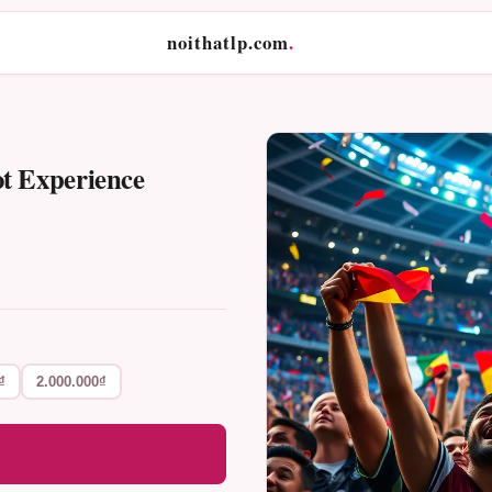
noithatlp.com
.
ot Experience
₫
2.000.000₫