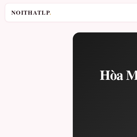
NOITHATLP
.
Hòa M