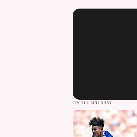
TIN TỨC MỚI NHẤT