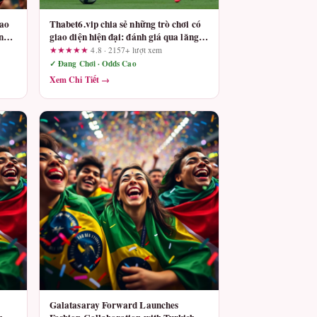
iao
Thabet6.vip chia sẻ những trò chơi có
ổng
giao diện hiện đại: đánh giá qua lăng
kính quản trị rủi ro
★★★★★
4.8 · 2157+ lượt xem
✓ Đang Chơi · Odds Cao
Xem Chi Tiết →
Galatasaray Forward Launches