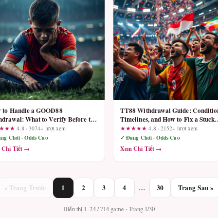
 to Handle a GOOD88
TT88 Withdrawal Guide: Conditio
hdrawal: What to Verify Before the
Timelines, and How to Fix a Stuck
ey Moves
Payout
★★★
4.8 · 3074+ lượt xem
★★★★★
4.8 · 2152+ lượt xem
ng Chơi · Odds Cao
✓ Đang Chơi · Odds Cao
 Chi Tiết →
Xem Chi Tiết →
« Trang Trước
1
2
3
4
…
30
Trang Sau »
Hiển thị 1–24 / 714 game · Trang 1/30