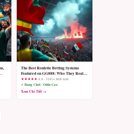
ns,
The Best Roulette Betting Systems
Featured on GG888: Who They Really
Fit and Who Should Walk Away
★★★★★
4.8 · 3141+ lượt xem
✓ Đang Chơi · Odds Cao
Xem Chi Tiết →