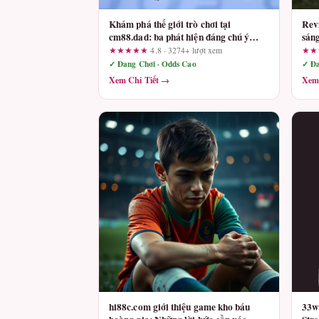
Khám phá thế giới trò chơi tại
Rev
cm88.dad: ba phát hiện đáng chú ý
sáng
trước khi bạn đặt cược
độ k
★★★★★
4.8 · 3274+ lượt xem
★★
✓ Đang Chơi · Odds Cao
✓ Đa
Xem Chi Tiết →
Xem
hi88c.com giới thiệu game kho báu
33w