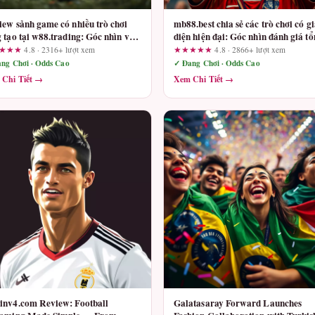
iew sảnh game có nhiều trò chơi
mb88.best chia sẻ các trò chơi có g
 tạo tại w88.trading: Góc nhìn về
diện hiện đại: Góc nhìn đánh giá t
hó, nhịp chơi và quản lý vốn
quan
★★★
4.8 · 2316+ lượt xem
★★★★★
4.8 · 2866+ lượt xem
ng Chơi · Odds Cao
✓ Đang Chơi · Odds Cao
 Chi Tiết →
Xem Chi Tiết →
inv4.com Review: Football
Galatasaray Forward Launches