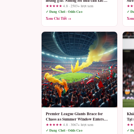
hoàng gia: Những lời hứa cần xác
Str
minh trước khi người chơi mất thời
Regi
★★★★★
4.8 · 2503+ lượt xem
★★
gian
✓ Đang Chơi · Odds Cao
✓ Đa
Xem Chi Tiết →
Xem
Premier League Giants Brace for
Khá
Chaos as Summer Window Enters
Tại
Final Stretch at nk88cv.com
Địn
★★★★★
4.8 · 3067+ lượt xem
★★
✓ Đang Chơi · Odds Cao
✓ Đa