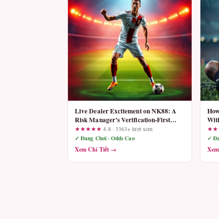
Live Dealer Excitement on NK88: A
How
Risk Manager’s Verification-First
Wit
Review of nk8888.cc Casino
Mon
★★★★★
4.8 · 3363+ lượt xem
★★
✓ Đang Chơi · Odds Cao
✓ Đa
Xem Chi Tiết →
Xem