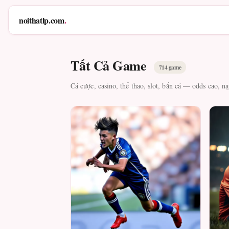
noithatlp.com
.
Tất Cả Game
714 game
Cá cược, casino, thể thao, slot, bắn cá — odds cao, n