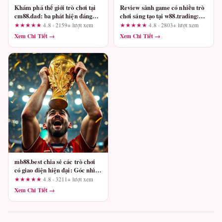
Khám phá thế giới trò chơi tại
Review sảnh game có nhiều trò
cm88.dad: ba phát hiện đáng
chơi sáng tạo tại w88.trading:
chú ý trước khi bạn đặt cược
Góc nhìn về độ khó, nhịp chơi
★★★★★
4.8 · 2159+ lượt xem
★★★★★
4.8 · 2803+ lượt xem
và quản lý vốn
Xem Chi Tiết →
Xem Chi Tiết →
mb88.best chia sẻ các trò chơi
có giao diện hiện đại: Góc nhìn
đánh giá tổng quan
★★★★★
4.8 · 3211+ lượt xem
Xem Chi Tiết →