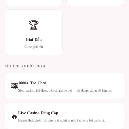
🏆
Giải Đấu
Cược giải lớn
LỢI ÍCH NGƯỜI CHƠI
1000+ Trò Chơi
🎰
Slot, casino, thể thao, bắn cá, game bài — đa dạng, cập nhật liên tục.
Live Casino Đẳng Cấp
🔥
Dealer thật, chơi trực tiếp, trải nghiệm như tại sòng bài quốc tế.