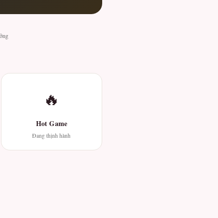
ởng
🔥
Hot Game
Đang thịnh hành