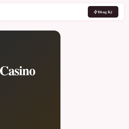
Đăng Ký
Casino