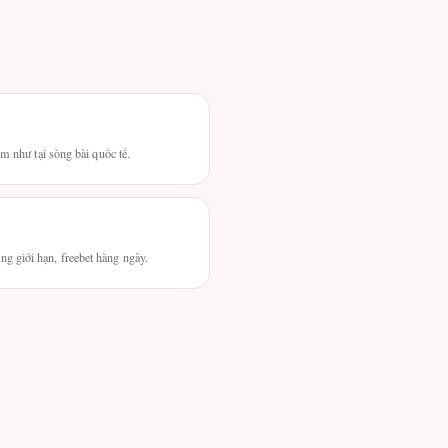
iệm như tại sòng bài quốc tế.
g giới hạn, freebet hàng ngày.