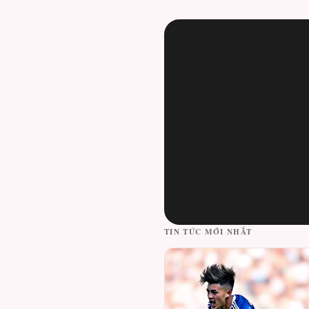
TIN TỨC MỚI NHẤT