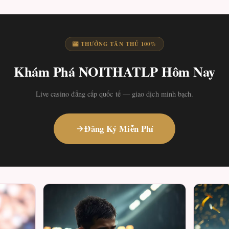
🎰 THƯỞNG TÂN THỦ 100%
Khám Phá NOITHATLP Hôm Nay
Live casino đẳng cấp quốc tế — giao dịch minh bạch.
Đăng Ký Miễn Phí