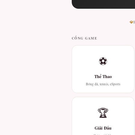
💎
CỔNG GAME
⚽
Thể Thao
Bóng đá, tennis, eSports
🏆
Giải Đấu