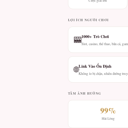
Cược giải lớn
LỢI ÍCH NGƯỜI CHƠI
1000+ Trò Chơi
🎰
Slot, casino, thể thao, bắn cá, ga
Link Vào Ổn Định
🌐
Không lo bị chặn, nhiều đường tru
TẦM ẢNH HƯỞNG
99%
Hài Lòng