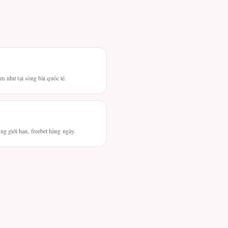
iệm như tại sòng bài quốc tế.
g giới hạn, freebet hàng ngày.