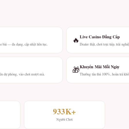
Live Casino Đẳng Cấp
🔥
me bài — đa dạng, cập nhật liên tục.
Dealer thật, chơi trực tiếp, trải ngh
Khuyến Mãi Mỗi Ngày
🎁
yền dự phòng, vào chơi mượt mà.
Thưởng tân thủ 100%, hoàn trả khôn
933K+
Người Chơi