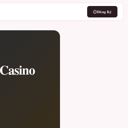
Đăng Ký
Casino