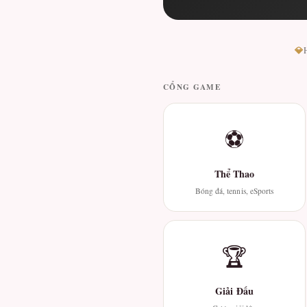
💎
CỔNG GAME
⚽
Thể Thao
Bóng đá, tennis, eSports
🏆
Giải Đấu