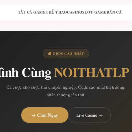
TẤT CẢ GAME
THỂ THAO
CASINO
SLOT GAME
BẮN CÁ
🎁 ODDS CAO NHẤT
ình Cùng
NOITHATLP
Cá cược cho cược thủ chuyên nghiệp. Odds cao nhất thị trường,
nhận thưởng tân thủ.
→ Chơi Ngay
Live Casino →