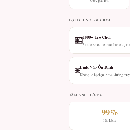
Cược giải lớn
LỢI ÍCH NGƯỜI CHƠI
1000+ Trò Chơi
🎰
Slot, casino, thể thao, bắn cá, ga
Link Vào Ổn Định
🌐
Không lo bị chặn, nhiều đường tru
TẦM ẢNH HƯỞNG
99%
Hài Lòng