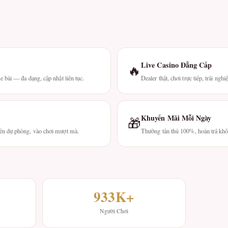
Live Casino Đẳng Cấp
🔥
me bài — đa dạng, cập nhật liên tục.
Dealer thật, chơi trực tiếp, trải ngh
Khuyến Mãi Mỗi Ngày
🎁
yền dự phòng, vào chơi mượt mà.
Thưởng tân thủ 100%, hoàn trả khôn
933K+
Người Chơi