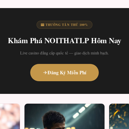
🎰 THƯỞNG TÂN THỦ 100%
Khám Phá NOITHATLP Hôm Nay
Live casino đẳng cấp quốc tế — giao dịch minh bạch.
Đăng Ký Miễn Phí