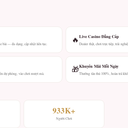
Live Casino Đẳng Cấp
🔥
me bài — đa dạng, cập nhật liên tục.
Dealer thật, chơi trực tiếp, trải ngh
Khuyến Mãi Mỗi Ngày
🎁
yền dự phòng, vào chơi mượt mà.
Thưởng tân thủ 100%, hoàn trả khôn
933K+
Người Chơi