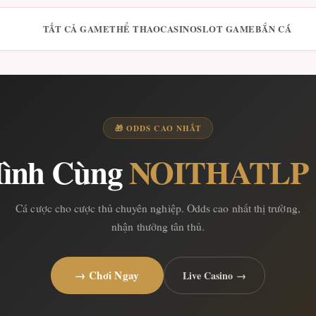
TẤT CẢ GAME
THỂ THAO
CASINO
SLOT GAME
BẮN CÁ
🎁 ODDS CAO NHẤT
ình Cùng
NOITHATLP
Cá cược cho cược thủ chuyên nghiệp. Odds cao nhất thị trường,
nhận thưởng tân thủ.
→ Chơi Ngay
Live Casino →