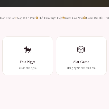
⚡
⚽
🎯
🎲
Hoàn Trả Cao
Nạp Rút 3 Phút
Thể Thao Trực Tiếp
Odds Cao Nhất
Game Bài Đổi Thư
🐎
🎲
Đua Ngựa
Slot Game
Cược đua ngựa
Hàng nghìn slot đỉnh cao