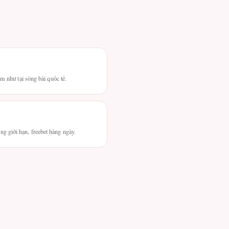
iệm như tại sòng bài quốc tế.
g giới hạn, freebet hàng ngày.