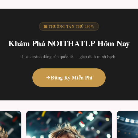
🎰 THƯỞNG TÂN THỦ 100%
Khám Phá NOITHATLP Hôm Nay
Live casino đẳng cấp quốc tế — giao dịch minh bạch.
Đăng Ký Miễn Phí