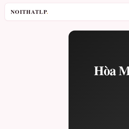
NOITHATLP
.
Hòa M