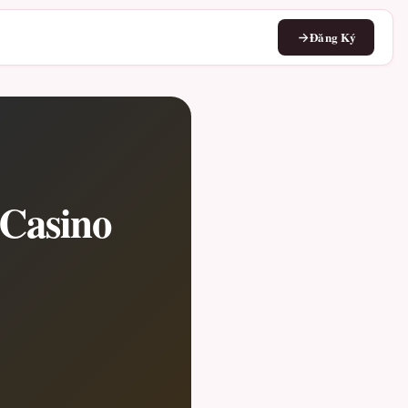
Đăng Ký
Casino