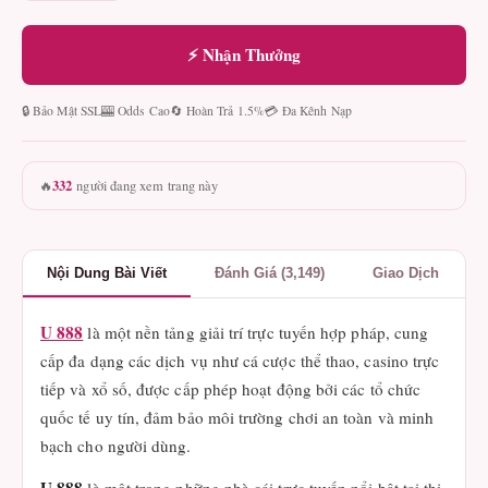
⚡ Nhận Thưởng
🔒 Bảo Mật SSL
🎰 Odds Cao
🔄 Hoàn Trả 1.5%
💳 Đa Kênh Nạp
332
🔥
người đang xem trang này
Nội Dung Bài Viết
Đánh Giá (3,149)
Giao Dịch
U 888
là một nền tảng giải trí trực tuyến hợp pháp, cung
cấp đa dạng các dịch vụ như cá cược thể thao, casino trực
tiếp và xổ số, được cấp phép hoạt động bởi các tổ chức
quốc tế uy tín, đảm bảo môi trường chơi an toàn và minh
bạch cho người dùng.