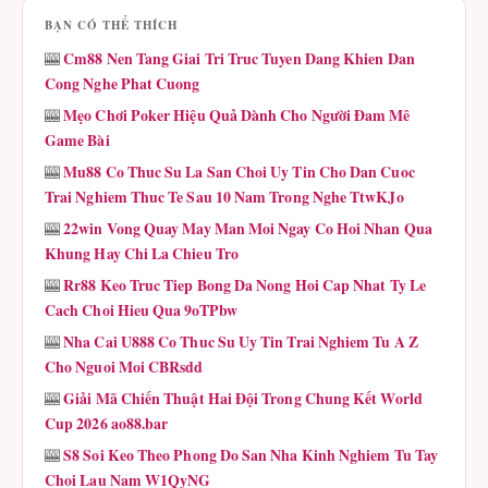
BẠN CÓ THỂ THÍCH
Cm88 Nen Tang Giai Tri Truc Tuyen Dang Khien Dan
🎰
Cong Nghe Phat Cuong
Mẹo Chơi Poker Hiệu Quả Dành Cho Người Đam Mê
🎰
Game Bài
Mu88 Co Thuc Su La San Choi Uy Tin Cho Dan Cuoc
🎰
Trai Nghiem Thuc Te Sau 10 Nam Trong Nghe TtwKJo
22win Vong Quay May Man Moi Ngay Co Hoi Nhan Qua
🎰
Khung Hay Chi La Chieu Tro
Rr88 Keo Truc Tiep Bong Da Nong Hoi Cap Nhat Ty Le
🎰
Cach Choi Hieu Qua 9oTPbw
Nha Cai U888 Co Thuc Su Uy Tin Trai Nghiem Tu A Z
🎰
Cho Nguoi Moi CBRsdd
Giải Mã Chiến Thuật Hai Đội Trong Chung Kết World
🎰
Cup 2026 ao88.bar
S8 Soi Keo Theo Phong Do San Nha Kinh Nghiem Tu Tay
🎰
Choi Lau Nam W1QyNG