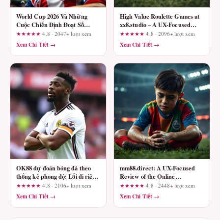
World Cup 2026 Và Những
High Value Roulette Games at
Cuộc Chiến Định Đoạt Số
xx8.studio – A UX-Focused
Phận: Khi Bóng Đá Không Còn
Evaluation of Transparency,
★★★★★
4.8 · 2047+ lượt xem
★★★★★
4.8 · 2096+ lượt xem
Là Trò Chơi
Speed, and Usability
Xem Chi Tiết →
Xem Chi Tiết →
OK88 dự đoán bóng đá theo
mm88.direct: A UX-Focused
thống kê phong độ: Lối đi riêng
Review of the Online
cho người chơi thực chiến
Entertainment Hub
★★★★★
4.8 · 2106+ lượt xem
★★★★★
4.8 · 2448+ lượt xem
Xem Chi Tiết →
Xem Chi Tiết →