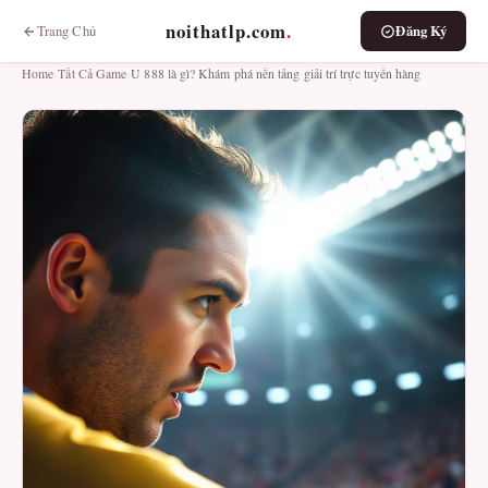
noithatlp.com
.
Trang Chủ
Đăng Ký
Home
›
Tất Cả Game
›
U 888 là gì? Khám phá nền tảng giải trí trực tuyến hàng