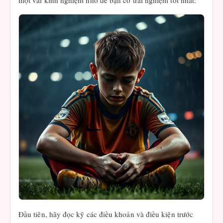
một vài kinh nghiệm nhỏ để bạn có trải nghiệm tốt nhất:
Đầu tiên, hãy đọc kỹ các điều khoản và điều kiện trước