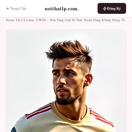
noithatlp.com
.
Trang Chủ
Đăng Ký
Home
›
Tất Cả Game
›
33WIN – Nền Tảng Giải Trí Trực Tuyến Đang Khuấy Động Th