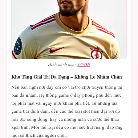
Hình minh hoạ:
33WIN
Kho Tàng Giải Trí Đa Dạng – Không Lo Nhàm Chán
Nếu bạn nghĩ nơi đây chỉ có vài trò chơi truyền thống thì
bạn đã nhầm. Hệ thống game ở đây phong phú đến mức
tôi phải mất vài ngày mới khám phá hết. Từ những tựa
game bài đình đám, đến các thể loại slot hiện đại với đồ
họa 3D sống động, hay cả những màn cá cược thể thao
kịch tính. Mỗi thể loại đều có một sức hút riêng, đáp ứng
mọi sở thích của người chơi.