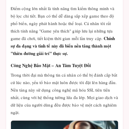
Điểm cộng lớn nhất là tính năng tìm kiếm thông minh và
bộ lọc chi tiết. Bạn có thể dễ dàng sắp xếp game theo độ
phổ biến, ngày phát hành hoặc thể loại. Cá nhân tôi rất
thích tính năng "Game yêu thích" giúp lưu lại những tựa
Chính
game đã chơi, tiết kiệm thời gian mỗi lần truy cập.
sự đa dạng và tinh tế này đã biến nền tảng thành một
"thiên đường giải trí" thực sự.
Công Nghệ Bảo Mật – An Tâm Tuyệt Đối
Trong thời đại mà thông tin cá nhân có thể bị đánh cắp bất
cứ lúc nào, yếu tố bảo mật luôn được tôi đặt lên hàng đầu.
Nền tảng này sử dụng công nghệ mã hóa SSL tiên tiến
nhất, cùng với hệ thống tường lửa đa lớp. Mọi giao dịch và
dữ liệu của người dùng đều được bảo vệ một cách nghiêm
ngặt.