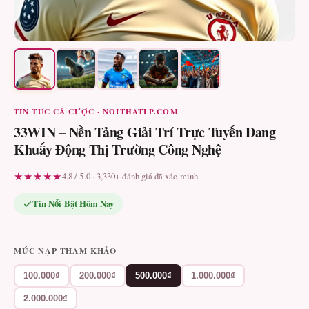
TIN TỨC CÁ CƯỢC · NOITHATLP.COM
33WIN – Nền Tảng Giải Trí Trực Tuyến Đang
Khuấy Động Thị Trường Công Nghệ
★★★★★
4.8 / 5.0 · 3,330+ đánh giá đã xác minh
Tin Nổi Bật Hôm Nay
MỨC NẠP THAM KHẢO
100.000₫
200.000₫
500.000₫
1.000.000₫
2.000.000₫