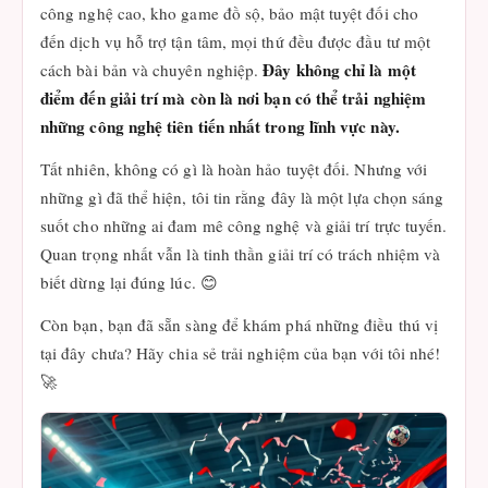
công nghệ cao, kho game đồ sộ, bảo mật tuyệt đối cho
đến dịch vụ hỗ trợ tận tâm, mọi thứ đều được đầu tư một
Đây không chỉ là một
cách bài bản và chuyên nghiệp.
điểm đến giải trí mà còn là nơi bạn có thể trải nghiệm
những công nghệ tiên tiến nhất trong lĩnh vực này.
Tất nhiên, không có gì là hoàn hảo tuyệt đối. Nhưng với
những gì đã thể hiện, tôi tin rằng đây là một lựa chọn sáng
suốt cho những ai đam mê công nghệ và giải trí trực tuyến.
Quan trọng nhất vẫn là tinh thần giải trí có trách nhiệm và
biết dừng lại đúng lúc. 😊
Còn bạn, bạn đã sẵn sàng để khám phá những điều thú vị
tại đây chưa? Hãy chia sẻ trải nghiệm của bạn với tôi nhé!
🚀