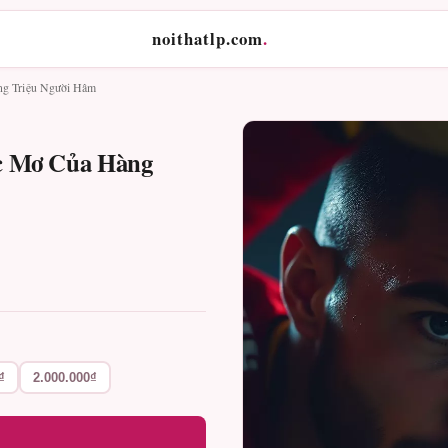
noithatlp.com
.
g Triệu Người Hâm
c Mơ Của Hàng
₫
2.000.000₫