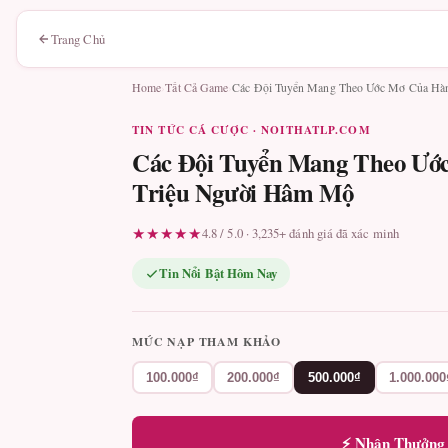
Trang Chủ
Home
›
Tất Cả Game
›
Các Đội Tuyển Mang Theo Ước Mơ Của Hàn
TIN TỨC CÁ CƯỢC · NOITHATLP.COM
Các Đội Tuyển Mang Theo Ướ
Triệu Người Hâm Mộ
★★★★★
4.8 / 5.0 · 3,235+ đánh giá đã xác minh
Tin Nổi Bật Hôm Nay
MỨC NẠP THAM KHẢO
100.000₫
200.000₫
500.000₫
1.000.000
⚡ Nhận Thưởng