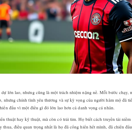
dự lớn lao, nhưng cũng là một trách nhiệm nặng nề. Mỗi bước chạy, mỗ
ếp, nhưng chính tình yêu thương và sự kỳ vọng của người hâm mộ đã t
hiến đấu vì một điều gì đó lớn lao hơn cả danh vọng cá nhân.
n thuật hay kỹ thuật, mà còn có trái tim. Họ biết cách truyền tải niề
y thua, điều quan trọng nhất là họ đã cống hiến hết mình, đã chiến đ