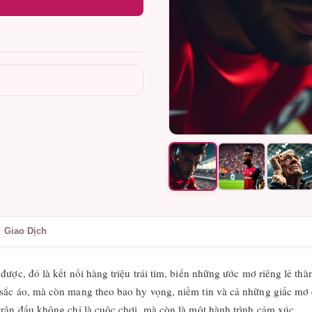
Giao Dịch
được, đó là kết nối hàng triệu trái tim, biến những ước mơ riêng lẻ th
sắc áo, mà còn mang theo bao hy vọng, niềm tin và cả những giấc mơ 
rận đấu không chỉ là cuộc chơi, mà còn là một hành trình cảm xúc.