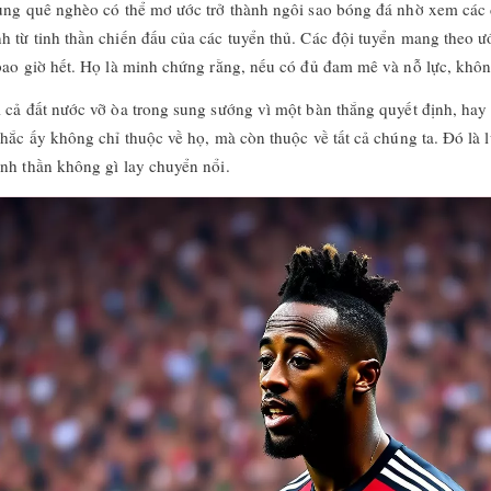
ng quê nghèo có thể mơ ước trở thành ngôi sao bóng đá nhờ xem các độ
 từ tinh thần chiến đấu của các tuyển thủ. Các đội tuyển mang theo ư
bao giờ hết. Họ là minh chứng rằng, nếu có đủ đam mê và nỗ lực, không
cả đất nước vỡ òa trong sung sướng vì một bàn thắng quyết định, hay 
hắc ấy không chỉ thuộc về họ, mà còn thuộc về tất cả chúng ta. Đó là
nh thần không gì lay chuyển nổi.