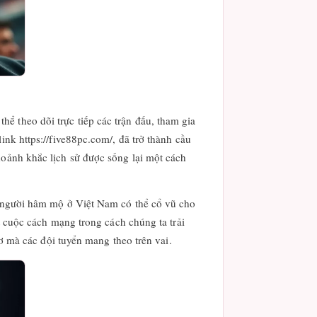
ể theo dõi trực tiếp các trận đấu, tham gia
ink https://five88pc.com/, đã trở thành cầu
hoảnh khắc lịch sử được sống lại một cách
ột người hâm mộ ở Việt Nam có thể cổ vũ cho
t cuộc cách mạng trong cách chúng ta trải
mơ mà các đội tuyển mang theo trên vai.