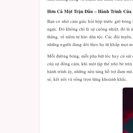
Hơn Cả Một Trận Đấu – Hành Trình Của 
Bạn có nhớ cảm giác hồi hộp trước giờ bóng 
ngực. Đó không chỉ là sự cuồng nhiệt, đó là 
thắng, về niềm tự hào dân tộc. Các đội tuyển
những người đang dõi theo họ từ khắp mọi m
Mỗi đường bóng, mỗi pha bứt tốc hay cú sút q
của sự đồng cảm, khi một tập thể nhỏ bé trên
hành trình ấy, những nền tảng hỗ trợ đam m
sẻ, kết nối và sống trọn từng khoảnh khắc.