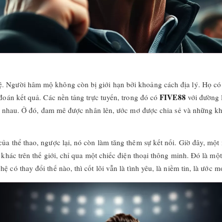
 Người hâm mộ không còn bị giới hạn bởi khoảng cách địa lý. Họ có th
FIVE88
 đoán kết quả. Các nền tảng trực tuyến, trong đó có
với đường l
với nhau. Ở đó, đam mê được nhân lên, ước mơ được chia sẻ và những k
của thể thao, ngược lại, nó còn làm tăng thêm sự kết nối. Giờ đây, m
 khác trên thế giới, chỉ qua một chiếc điện thoại thông minh. Đó là mộ
 có thay đổi thế nào, thì cốt lõi vẫn là tình yêu, là niềm tin, là ước 