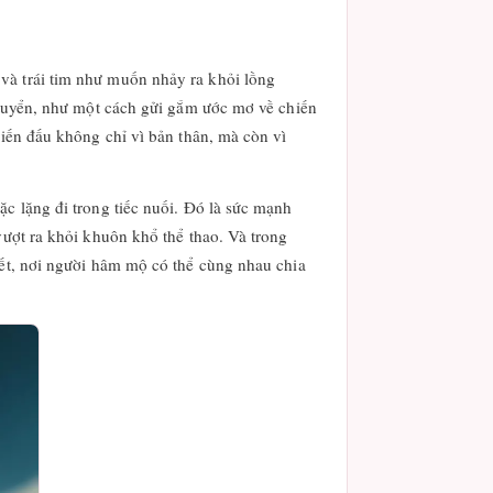
và trái tim như muốn nhảy ra khỏi lồng
i tuyển, như một cách gửi gắm ước mơ về chiến
hiến đấu không chỉ vì bản thân, mà còn vì
c lặng đi trong tiếc nuối. Đó là sức mạnh
vượt ra khỏi khuôn khổ thể thao. Và trong
yết, nơi người hâm mộ có thể cùng nhau chia