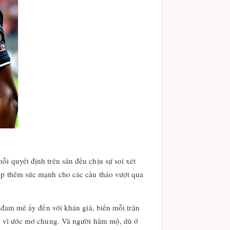
i quyết định trên sân đều chịu sự soi xét
iếp thêm sức mạnh cho các cầu thảo vượt qua
m đam mê ấy đến với khán giả, biến mỗi trận
ấu vì ước mơ chung. Và người hâm mộ, dù ở