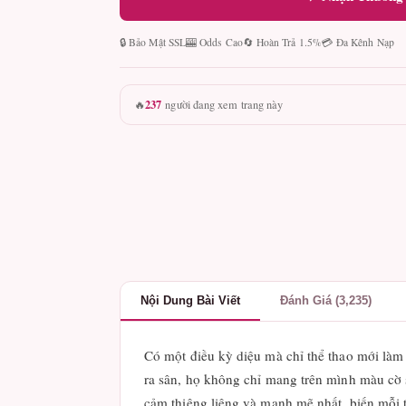
🔒 Bảo Mật SSL
🎰 Odds Cao
🔄 Hoàn Trả 1.5%
💳 Đa Kênh Nạp
237
🔥
người đang xem trang này
Nội Dung Bài Viết
Đánh Giá (3,235)
Có một điều kỳ diệu mà chỉ thể thao mới làm 
ra sân, họ không chỉ mang trên mình màu cờ 
cảm thiêng liêng và mạnh mẽ nhất, biến mỗi t