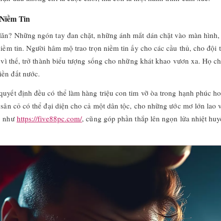
Niềm Tin
lăn? Những ngón tay đan chặt, những ánh mắt dán chặt vào màn hình, 
niềm tin. Người hâm mộ trao trọn niềm tin ấy cho các cầu thủ, cho độ
, vì thế, trở thành biểu tượng sống cho những khát khao vươn xa. Họ c
iền đất nước.
uyết định đều có thể làm hàng triệu con tim vỡ òa trong hạnh phúc hoặ
 sân cỏ có thể đại diện cho cả một dân tộc, cho những ước mơ lớn lao 
ê, như
https://five88pc.com/
, cũng góp phần thắp lên ngọn lửa nhiệt hu