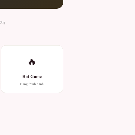
ởng
🔥
Hot Game
Đang thịnh hành