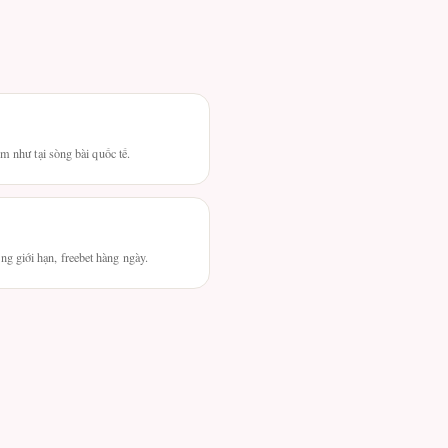
iệm như tại sòng bài quốc tế.
g giới hạn, freebet hàng ngày.