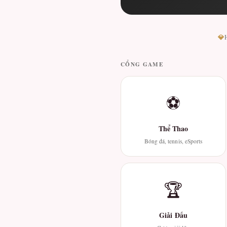
💎
CỔNG GAME
⚽
Thể Thao
Bóng đá, tennis, eSports
🏆
Giải Đấu