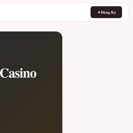
Đăng Ký
Casino