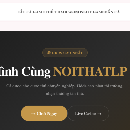
TẤT CẢ GAME
THỂ THAO
CASINO
SLOT GAME
BẮN CÁ
🎁 ODDS CAO NHẤT
ình Cùng
NOITHATLP
Cá cược cho cược thủ chuyên nghiệp. Odds cao nhất thị trường,
nhận thưởng tân thủ.
→ Chơi Ngay
Live Casino →