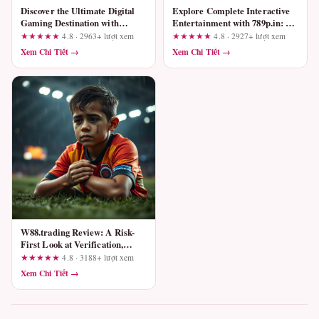
Discover the Ultimate Digital
Explore Complete Interactive
Gaming Destination with
Entertainment with 789p.in: An
cm88.dad
Independent Editor's Balanced
★★★★★
4.8 · 2963+ lượt xem
★★★★★
4.8 · 2927+ lượt xem
Review
Xem Chi Tiết →
Xem Chi Tiết →
W88.trading Review: A Risk-
First Look at Verification,
Speed, and Platform
★★★★★
4.8 · 3188+ lượt xem
Transparency
Xem Chi Tiết →