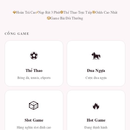
💎
⚡
⚽
🎯
Hoàn Trả Cao
Nạp Rút 3 Phút
Thể Thao Trực Tiếp
Odds Cao Nhất
🎲
Game Bài Đổi Thưởng
CỔNG GAME
⚽
🐎
Thể Thao
Đua Ngựa
Bóng đá, tennis, eSports
Cược đua ngựa
🎲
🔥
Slot Game
Hot Game
Hàng nghìn slot đỉnh cao
Đang thịnh hành