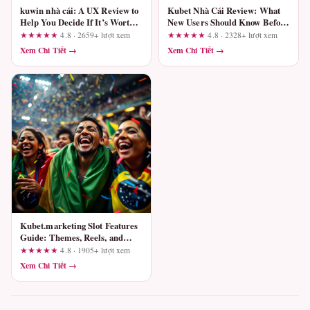
kuwin nhà cái: A UX Review to
Kubet Nhà Cái Review: What
Help You Decide If It’s Worth
New Users Should Know Before
Your Time
the First Deposit
★★★★★
4.8 · 2659+ lượt xem
★★★★★
4.8 · 2328+ lượt xem
Xem Chi Tiết →
Xem Chi Tiết →
Kubet.marketing Slot Features
Guide: Themes, Reels, and
Special Modes Explained for
★★★★★
4.8 · 1905+ lượt xem
Smart Starters
Xem Chi Tiết →