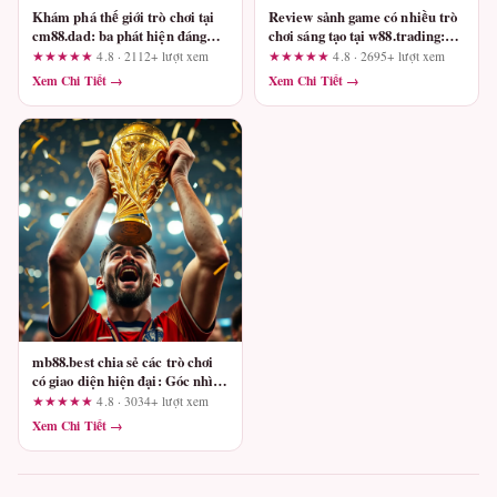
Khám phá thế giới trò chơi tại
Review sảnh game có nhiều trò
cm88.dad: ba phát hiện đáng
chơi sáng tạo tại w88.trading:
chú ý trước khi bạn đặt cược
Góc nhìn về độ khó, nhịp chơi
★★★★★
4.8 · 2112+ lượt xem
★★★★★
4.8 · 2695+ lượt xem
và quản lý vốn
Xem Chi Tiết →
Xem Chi Tiết →
mb88.best chia sẻ các trò chơi
có giao diện hiện đại: Góc nhìn
đánh giá tổng quan
★★★★★
4.8 · 3034+ lượt xem
Xem Chi Tiết →