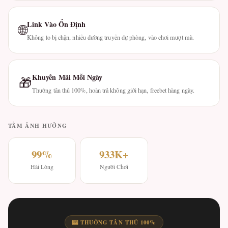
Link Vào Ổn Định
🌐
Không lo bị chặn, nhiều đường truyền dự phòng, vào chơi mượt mà.
Khuyến Mãi Mỗi Ngày
🎁
Thưởng tân thủ 100%, hoàn trả không giới hạn, freebet hàng ngày.
TẦM ẢNH HƯỞNG
99%
933K+
Hài Lòng
Người Chơi
🎰 THƯỞNG TÂN THỦ 100%