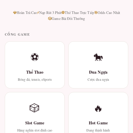
💎
⚡
⚽
🎯
Hoàn Trả Cao
Nạp Rút 3 Phút
Thể Thao Trực Tiếp
Odds Cao Nhất
🎲
Game Bài Đổi Thưởng
CỔNG GAME
⚽
🐎
Thể Thao
Đua Ngựa
Bóng đá, tennis, eSports
Cược đua ngựa
🎲
🔥
Slot Game
Hot Game
Hàng nghìn slot đỉnh cao
Đang thịnh hành