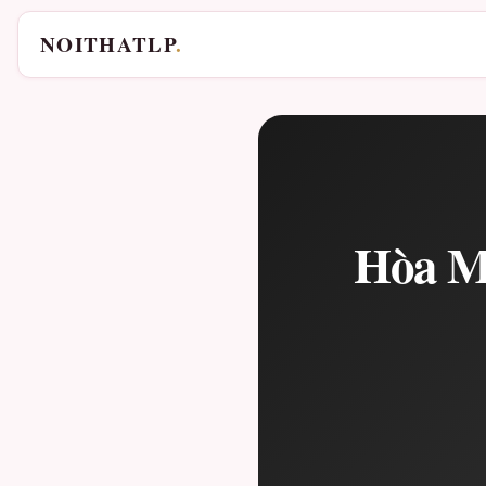
NOITHATLP
.
Hòa M