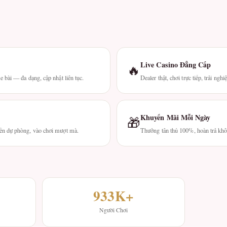
Live Casino Đẳng Cấp
🔥
me bài — đa dạng, cập nhật liên tục.
Dealer thật, chơi trực tiếp, trải ngh
Khuyến Mãi Mỗi Ngày
🎁
yền dự phòng, vào chơi mượt mà.
Thưởng tân thủ 100%, hoàn trả khôn
933K+
Người Chơi