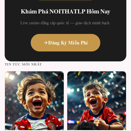
Khám Phá NOITHATLP Hôm Nay
Live casino đẳng cấp quốc tế — giao dịch minh bạch.
Đăng Ký Miễn Phí
TIN TỨC MỚI NHẤT