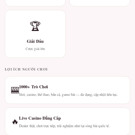
🏆
Giải Đấu
Cược giải lớn
LỢI ÍCH NGƯỜI CHƠI
1000+ Trò Chơi
🎰
Slot, casino, thể thao, bắn cá, game bài — đa dạng, cập nhật liên tục.
Live Casino Đẳng Cấp
🔥
Dealer thật, chơi trực tiếp, trải nghiệm như tại sòng bài quốc tế.