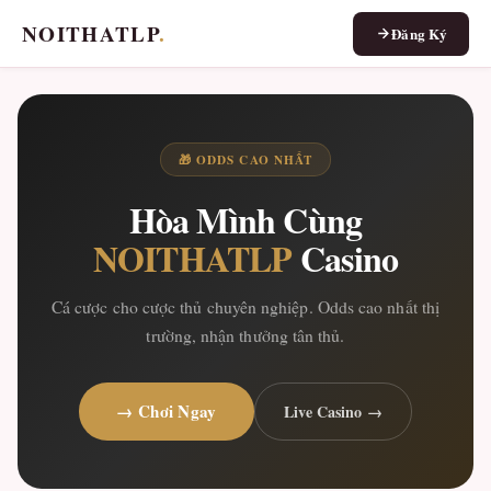
NOITHATLP
.
Đăng Ký
🎁 ODDS CAO NHẤT
Hòa Mình Cùng
NOITHATLP
Casino
Cá cược cho cược thủ chuyên nghiệp. Odds cao nhất thị
trường, nhận thưởng tân thủ.
→ Chơi Ngay
Live Casino →