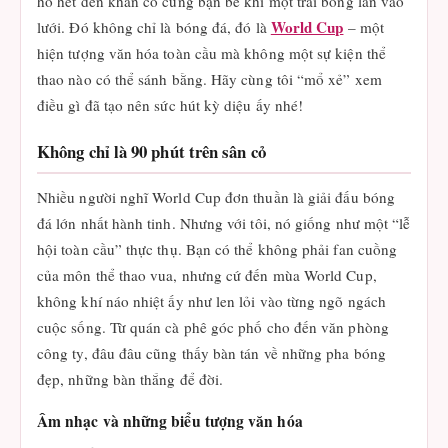
hò hét đến khản cổ cùng bạn bè khi một trái bóng lăn vào
World Cup
lưới. Đó không chỉ là bóng đá, đó là
– một
hiện tượng văn hóa toàn cầu mà không một sự kiện thể
thao nào có thể sánh bằng. Hãy cùng tôi “mổ xẻ” xem
điều gì đã tạo nên sức hút kỳ diệu ấy nhé!
Không chỉ là 90 phút trên sân cỏ
Nhiều người nghĩ World Cup đơn thuần là giải đấu bóng
đá lớn nhất hành tinh. Nhưng với tôi, nó giống như một “lễ
hội toàn cầu” thực thụ. Bạn có thể không phải fan cuồng
của môn thể thao vua, nhưng cứ đến mùa World Cup,
không khí náo nhiệt ấy như len lỏi vào từng ngõ ngách
cuộc sống. Từ quán cà phê góc phố cho đến văn phòng
công ty, đâu đâu cũng thấy bàn tán về những pha bóng
đẹp, những bàn thắng để đời.
Âm nhạc và những biểu tượng văn hóa