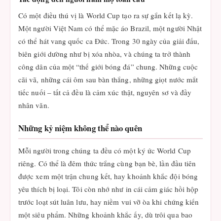
Có một điều thú vị là World Cup tạo ra sự gắn kết lạ kỳ.
Một người Việt Nam có thể mặc áo Brazil, một người Nhật
có thể hát vang quốc ca Đức. Trong 30 ngày của giải đấu,
biên giới dường như bị xóa nhòa, và chúng ta trở thành
công dân của một “thế giới bóng đá” chung. Những cuộc
cãi vã, những cái ôm sau bàn thắng, những giọt nước mắt
tiếc nuối – tất cả đều là cảm xúc thật, nguyên sơ và đầy
nhân văn.
Những kỷ niệm không thể nào quên
Mỗi người trong chúng ta đều có một ký ức World Cup
riêng. Có thể là đêm thức trắng cùng bạn bè, lần đầu tiên
được xem một trận chung kết, hay khoảnh khắc đội bóng
yêu thích bị loại. Tôi còn nhớ như in cái cảm giác hồi hộp
trước loạt sút luân lưu, hay niềm vui vỡ òa khi chứng kiến
một siêu phẩm. Những khoảnh khắc ấy, dù trôi qua bao