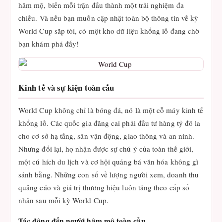
hâm mộ, biến mỗi trận đấu thành một trải nghiệm đa
chiều. Và nếu bạn muốn cập nhật toàn bộ thông tin về kỳ
World Cup sắp tới, có một kho dữ liệu khổng lồ đang chờ
bạn khám phá đấy!
Kinh tế và sự kiện toàn cầu
World Cup không chỉ là bóng đá, nó là một cỗ máy kinh tế
khổng lồ. Các quốc gia đăng cai phải đầu tư hàng tỷ đô la
cho cơ sở hạ tầng, sân vận động, giao thông và an ninh.
Nhưng đổi lại, họ nhận được sự chú ý của toàn thế giới,
một cú hích du lịch và cơ hội quảng bá văn hóa không gì
sánh bằng. Những con số về lượng người xem, doanh thu
quảng cáo và giá trị thương hiệu luôn tăng theo cấp số
nhân sau mỗi kỳ World Cup.
Tác động đến người hâm mộ toàn cầu