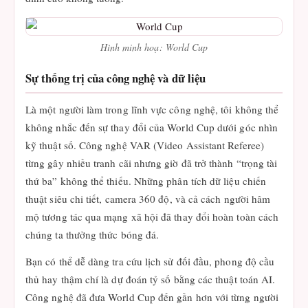
Hình minh hoạ: World Cup
Sự thống trị của công nghệ và dữ liệu
Là một người làm trong lĩnh vực công nghệ, tôi không thể
không nhắc đến sự thay đổi của World Cup dưới góc nhìn
kỹ thuật số. Công nghệ VAR (Video Assistant Referee)
từng gây nhiều tranh cãi nhưng giờ đã trở thành “trọng tài
thứ ba” không thể thiếu. Những phân tích dữ liệu chiến
thuật siêu chi tiết, camera 360 độ, và cả cách người hâm
mộ tương tác qua mạng xã hội đã thay đổi hoàn toàn cách
chúng ta thưởng thức bóng đá.
Bạn có thể dễ dàng tra cứu lịch sử đối đầu, phong độ cầu
thủ hay thậm chí là dự đoán tỷ số bằng các thuật toán AI.
Công nghệ đã đưa World Cup đến gần hơn với từng người