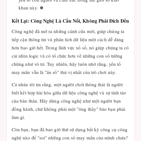
khan này. 🍀
Kết Lại: Công Nghệ Là Cầu Nối, Không Phải Đích Đến
Công nghệ đã mở ra những cánh cửa mới, giúp chúng ta
tiếp cận thông tin và phân tích dữ liệu một cách dễ dàng
hơn bao giờ hết. Trong lĩnh vực xổ số, nó giúp chúng ta có
cái nhìn logic và có tổ chức hơn về những con số tưởng
chừng như vô tri. Tuy nhiên, hãy luôn nhớ rằng, yếu tố
may mắn vẫn là "ẩn số" thú vị nhất của trò chơi này.
Cá nhân tôi tin rằng, một người chơi thông thái là người
biết kết hợp hài hòa giữa dữ liệu công nghệ và sự tỉnh táo
của bản thân. Hãy dùng công nghệ như một người bạn
đồng hành, chứ không phải một "ông thầy" bảo bạn phải
làm gì.
Còn bạn, bạn đã bao giờ thử sử dụng bất kỳ công cụ công
nghệ nào để "soi" những con số may mắn của mình chưa?