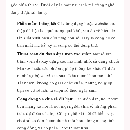
góc nhìn thú vị. Dưới đây là một vài cách mà công nghệ
đang được sử dụng:
Phần mềm thống kê:
Các ứng dụng hoặc website thu
thập dữ liệu kết quả trong quá khứ, sau đó vẽ biểu đồ
tần suất xuất hiện của từng con số. Đây là công cụ cơ
bản nhất mà bất kỳ ai cũng có thể dùng thử.
Thuật toán dự đoán dựa trên xác suất:
Một số lập
trình viên đã xây dựng các mô hình nhỏ, sử dụng chuỗi
Markov hoặc các phương pháp thống kê khác để đưa
ra những bộ số có xác suất "khả quan" hơn một chút.
Tất nhiên, không có gì là chắc chắn, nhưng nó giúp
bạn có cơ sở hơn là chọn số theo ngày sinh.
Cộng đồng và chia sẻ dữ liệu:
Các diễn đàn, hội nhóm
trên mạng xã hội là nơi mọi người chia sẻ những phân
tích, dự đoán của họ. Công nghệ kết nối đã biến việc
chơi xổ số đơn thuần thành một hoạt động mang tính
cộng đồng và có phần "học thuật" hơn.