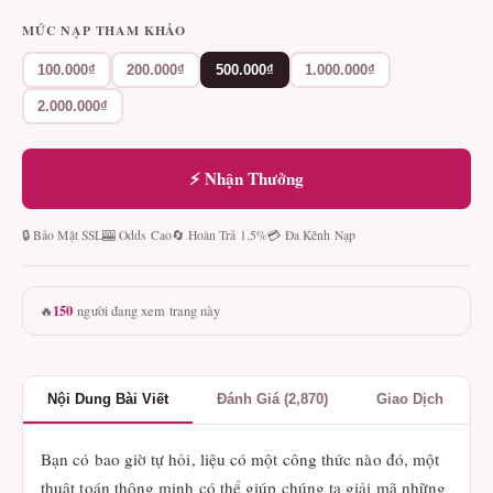
MỨC NẠP THAM KHẢO
100.000₫
200.000₫
500.000₫
1.000.000₫
2.000.000₫
⚡ Nhận Thưởng
🔒 Bảo Mật SSL
🎰 Odds Cao
🔄 Hoàn Trả 1.5%
💳 Đa Kênh Nạp
150
🔥
người đang xem trang này
Nội Dung Bài Viết
Đánh Giá (2,870)
Giao Dịch
Bạn có bao giờ tự hỏi, liệu có một công thức nào đó, một
thuật toán thông minh có thể giúp chúng ta giải mã những