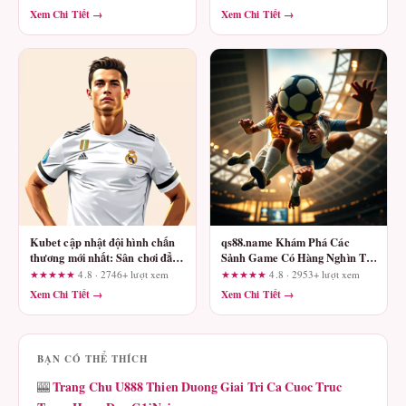
Ngôi Sao
Xem Chi Tiết →
Xem Chi Tiết →
Kubet cập nhật đội hình chấn
qs88.name Khám Phá Các
thương mới nhất: Sân chơi đẳng
Sảnh Game Có Hàng Nghìn Trò
cấp cho dân cá cược
Chơi
★★★★★
4.8 · 2746+ lượt xem
★★★★★
4.8 · 2953+ lượt xem
Xem Chi Tiết →
Xem Chi Tiết →
BẠN CÓ THỂ THÍCH
Trang Chu U888 Thien Duong Giai Tri Ca Cuoc Truc
🎰