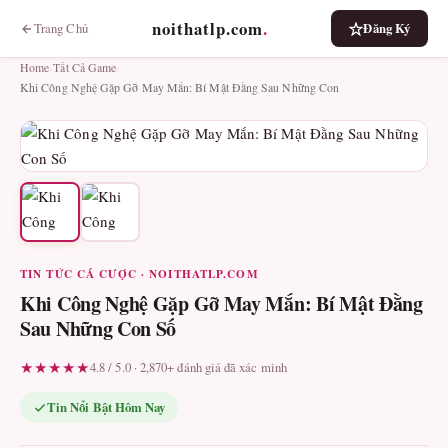
noithatlp.com
.
Trang Chủ
Đăng Ký
Home
›
Tất Cả Game
›
Khi Công Nghệ Gặp Gỡ May Mắn: Bí Mật Đằng Sau Những Con
TIN TỨC CÁ CƯỢC · NOITHATLP.COM
Khi Công Nghệ Gặp Gỡ May Mắn: Bí Mật Đằng
Sau Những Con Số
★★★★★
4.8 / 5.0 · 2,870+ đánh giá đã xác minh
Tin Nổi Bật Hôm Nay