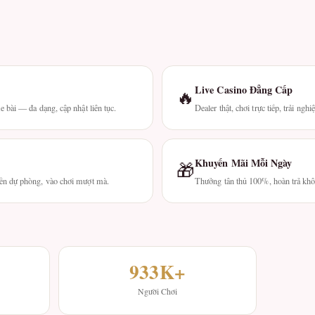
Live Casino Đẳng Cấp
🔥
me bài — đa dạng, cập nhật liên tục.
Dealer thật, chơi trực tiếp, trải ngh
Khuyến Mãi Mỗi Ngày
🎁
yền dự phòng, vào chơi mượt mà.
Thưởng tân thủ 100%, hoàn trả khôn
933K+
Người Chơi