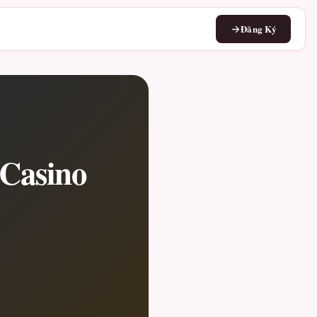
Đăng Ký
Casino