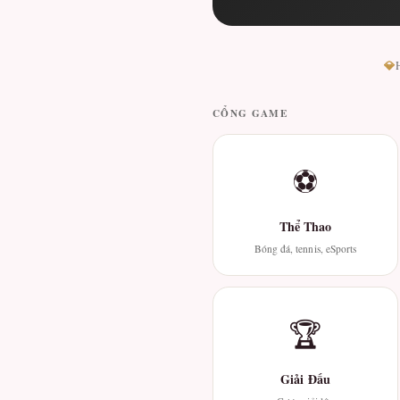
💎
CỔNG GAME
⚽
Thể Thao
Bóng đá, tennis, eSports
🏆
Giải Đấu