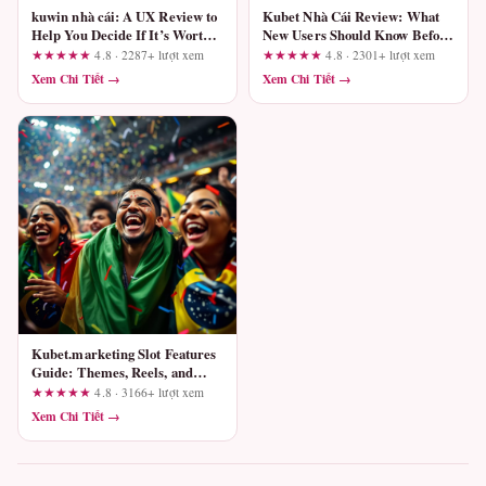
kuwin nhà cái: A UX Review to
Kubet Nhà Cái Review: What
Help You Decide If It’s Worth
New Users Should Know Before
Your Time
the First Deposit
★★★★★
4.8 · 2287+ lượt xem
★★★★★
4.8 · 2301+ lượt xem
Xem Chi Tiết →
Xem Chi Tiết →
Kubet.marketing Slot Features
Guide: Themes, Reels, and
Special Modes Explained for
★★★★★
4.8 · 3166+ lượt xem
Smart Starters
Xem Chi Tiết →