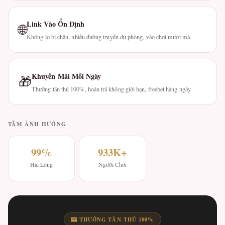
Link Vào Ổn Định
🌐
Không lo bị chặn, nhiều đường truyền dự phòng, vào chơi mượt mà.
Khuyến Mãi Mỗi Ngày
🎁
Thưởng tân thủ 100%, hoàn trả không giới hạn, freebet hàng ngày.
TẦM ẢNH HƯỞNG
99%
933K+
Hài Lòng
Người Chơi
🎰 THƯỞNG TÂN THỦ 100%