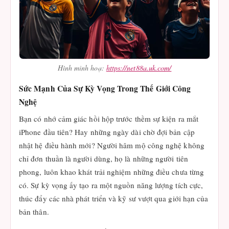
Hình minh hoạ:
https://net88a.uk.com/
Sức Mạnh Của Sự Kỳ Vọng Trong Thế Giới Công
Nghệ
Bạn có nhớ cảm giác hồi hộp trước thềm sự kiện ra mắt
iPhone đầu tiên? Hay những ngày dài chờ đợi bản cập
nhật hệ điều hành mới? Người hâm mộ công nghệ không
chỉ đơn thuần là người dùng, họ là những người tiên
phong, luôn khao khát trải nghiệm những điều chưa từng
có. Sự kỳ vọng ấy tạo ra một nguồn năng lượng tích cực,
thúc đẩy các nhà phát triển và kỹ sư vượt qua giới hạn của
bản thân.