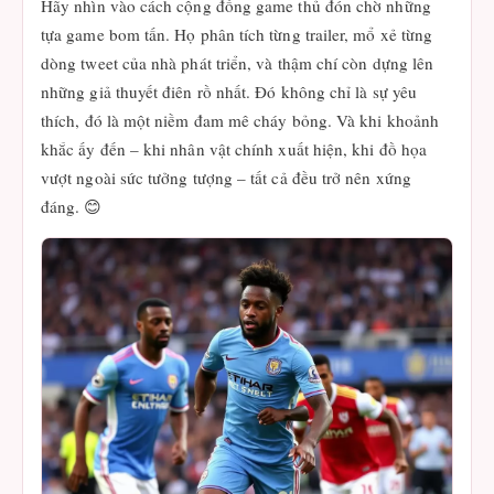
Hãy nhìn vào cách cộng đồng game thủ đón chờ những
tựa game bom tấn. Họ phân tích từng trailer, mổ xẻ từng
dòng tweet của nhà phát triển, và thậm chí còn dựng lên
những giả thuyết điên rồ nhất. Đó không chỉ là sự yêu
thích, đó là một niềm đam mê cháy bỏng. Và khi khoảnh
khắc ấy đến – khi nhân vật chính xuất hiện, khi đồ họa
vượt ngoài sức tưởng tượng – tất cả đều trở nên xứng
đáng. 😊