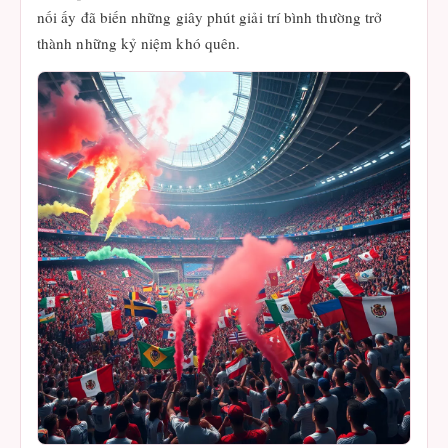
nối ấy đã biến những giây phút giải trí bình thường trở
thành những kỷ niệm khó quên.