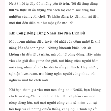
Net88 hội tụ đầy đủ những yếu tố trên. Tôi đã từng dùng
thử và thực sự ấn tượng với cách họ chăm sóc từng trải
nghiệm của người chơi. Từ khâu đăng ký đến khi rút tiền,
mọi thứ đều diễn ra như một giấc mơ. 🎉
Khi Cộng Đồng Cùng Nhau Tạo Nên Lịch Sử
Một trong những điều tuyệt vời nhất của công nghệ là khả
năng kết nối con người. Những khoảnh khắc lịch sử
không chỉ đến từ cá nhân, mà còn từ cộng đồng. Hãy nhìn
vào các giải đấu game thế giới, nơi hàng triệu người hâm
mộ cùng nhau cổ vũ cho đội tuyển yêu thích. Hay những
sự kiện livestream, nơi hàng ngàn người cùng nhau trải
nghiệm một trò chơi mới.
Khi bạn tham gia vào một nền tảng như Net88, bạn không
chỉ là một người chơi đơn lẻ. Bạn là một phần của một
cộng đồng lớn, nơi mọi người cùng chia sẻ niềm vui, sự
hồi hộp và cả những chiến thắng vang dội. Chính sự kết