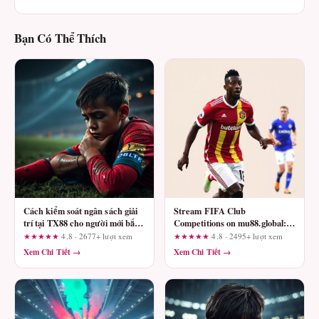
Bạn Có Thể Thích
Cách kiểm soát ngân sách giải
Stream FIFA Club
trí tại TX88 cho người mới bắt
Competitions on mu88.global: A
đầu
Long-Time Viewer’s Honest
★★★★★
4.8 · 2677+ lượt xem
★★★★★
4.8 · 2495+ lượt xem
Review
Xem Chi Tiết →
Xem Chi Tiết →