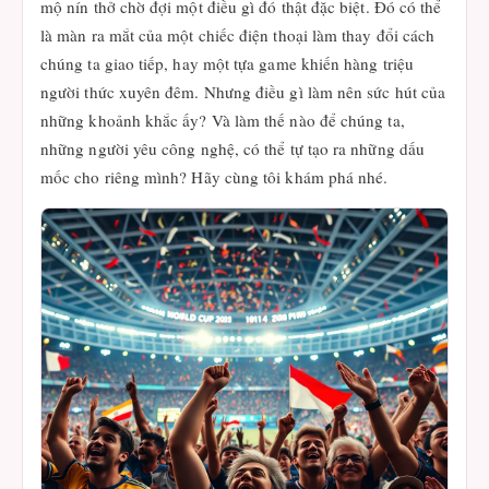
mộ nín thở chờ đợi một điều gì đó thật đặc biệt. Đó có thể
là màn ra mắt của một chiếc điện thoại làm thay đổi cách
chúng ta giao tiếp, hay một tựa game khiến hàng triệu
người thức xuyên đêm. Nhưng điều gì làm nên sức hút của
những khoảnh khắc ấy? Và làm thế nào để chúng ta,
những người yêu công nghệ, có thể tự tạo ra những dấu
mốc cho riêng mình? Hãy cùng tôi khám phá nhé.