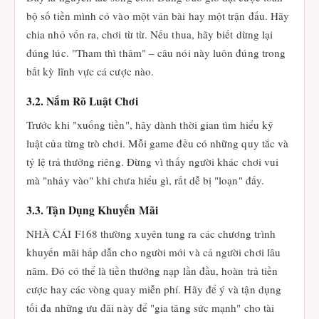
bộ số tiền mình có vào một ván bài hay một trận đấu. Hãy
chia nhỏ vốn ra, chơi từ từ. Nếu thua, hãy biết dừng lại
đúng lúc. "Tham thì thâm" – câu nói này luôn đúng trong
bất kỳ lĩnh vực cá cược nào.
3.2. Nắm Rõ Luật Chơi
Trước khi "xuống tiền", hãy dành thời gian tìm hiểu kỹ
luật của từng trò chơi. Mỗi game đều có những quy tắc và
tỷ lệ trả thưởng riêng. Đừng vì thấy người khác chơi vui
mà "nhảy vào" khi chưa hiểu gì, rất dễ bị "loạn" đấy.
3.3. Tận Dụng Khuyến Mãi
NHÀ CÁI F168 thường xuyên tung ra các chương trình
khuyến mãi hấp dẫn cho người mới và cả người chơi lâu
năm. Đó có thể là tiền thưởng nạp lần đầu, hoàn trả tiền
cược hay các vòng quay miễn phí. Hãy để ý và tận dụng
tối đa những ưu đãi này để "gia tăng sức mạnh" cho tài