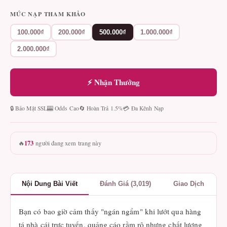
MỨC NẠP THAM KHẢO
100.000₫
200.000₫
500.000₫
1.000.000₫
2.000.000₫
⚡ Nhận Thưởng
🔒 Bảo Mật SSL
🎰 Odds Cao
🔄 Hoàn Trả 1.5%
💳 Đa Kênh Nạp
173
🔥
người đang xem trang này
Nội Dung Bài Viết
Đánh Giá (3,019)
Giao Dịch
Bạn có bao giờ cảm thấy "ngán ngẩm" khi lướt qua hàng
tá nhà cái trực tuyến, quảng cáo rầm rộ nhưng chất lượng