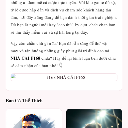
những ai đam mê cá cược trực tuyến. Với kho game đồ sộ,
tỷ lệ cược hấp dẫn và dịch vụ chăm sóc khách hàng tận
tâm, nơi đây xứng đáng để bạn dành thời gian trải nghiệm.
Dù bạn là người mới hay "cao thủ" kỳ cựu, chắc chắn bạn
sẽ tìm thấy niềm vui và sự hài lòng tại đây.
Vậy còn chần chừ gì nữa? Bạn đã sẵn sàng để thử vận
may và tận hưởng những giây phút giải trí đỉnh cao tại
NHÀ CÁI F168
chưa? Hãy để lại bình luận bên dưới chia
sẻ cảm nhận của bạn nhé! 👇
Bạn Có Thể Thích