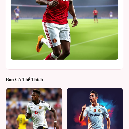
Bạn Có Thể Thích