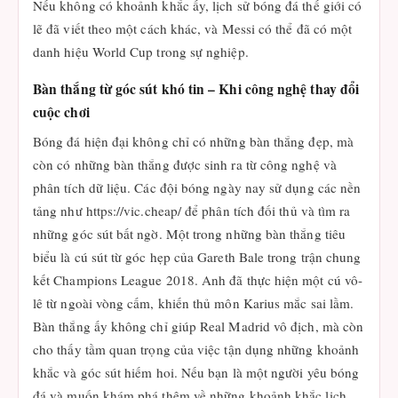
Nếu không có khoảnh khắc ấy, lịch sử bóng đá thế giới có
lẽ đã viết theo một cách khác, và Messi có thể đã có một
danh hiệu World Cup trong sự nghiệp.
Bàn thắng từ góc sút khó tin – Khi công nghệ thay đổi
cuộc chơi
Bóng đá hiện đại không chỉ có những bàn thắng đẹp, mà
còn có những bàn thắng được sinh ra từ công nghệ và
phân tích dữ liệu. Các đội bóng ngày nay sử dụng các nền
tảng như https://vic.cheap/ để phân tích đối thủ và tìm ra
những góc sút bất ngờ. Một trong những bàn thắng tiêu
biểu là cú sút từ góc hẹp của Gareth Bale trong trận chung
kết Champions League 2018. Anh đã thực hiện một cú vô-
lê từ ngoài vòng cấm, khiến thủ môn Karius mắc sai lầm.
Bàn thắng ấy không chỉ giúp Real Madrid vô địch, mà còn
cho thấy tầm quan trọng của việc tận dụng những khoảnh
khắc và góc sút hiếm hoi. Nếu bạn là một người yêu bóng
đá và muốn khám phá thêm về những khoảnh khắc lịch