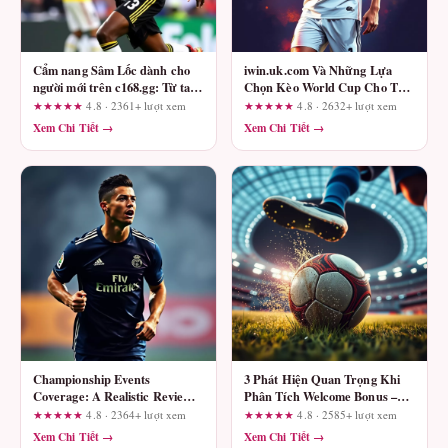
Cẩm nang Sâm Lốc dành cho
iwin.uk.com Và Những Lựa
người mới trên c168.gg: Từ tay
Chọn Kèo World Cup Cho Tân
mơ đến cao thủ
Thủ
★★★★★
4.8 · 2361+ lượt xem
★★★★★
4.8 · 2632+ lượt xem
Xem Chi Tiết →
Xem Chi Tiết →
Championship Events
3 Phát Hiện Quan Trọng Khi
Coverage: A Realistic Review
Phân Tích Welcome Bonus –
of hi88.tours by Transparency,
Góc Nhìn Từ Người Săn
★★★★★
4.8 · 2364+ lượt xem
★★★★★
4.8 · 2585+ lượt xem
Speed, and Practical Use
Khuyến Mãi
Xem Chi Tiết →
Xem Chi Tiết →