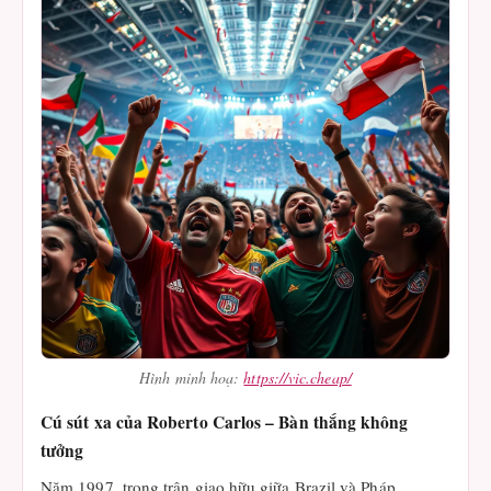
Hình minh hoạ:
https://vic.cheap/
Cú sút xa của Roberto Carlos – Bàn thắng không
tưởng
Năm 1997, trong trận giao hữu giữa Brazil và Pháp,