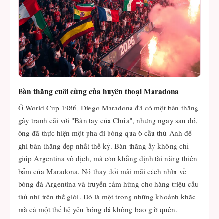
Bàn thắng cuối cùng của huyền thoại Maradona
Ở World Cup 1986, Diego Maradona đã có một bàn thắng
gây tranh cãi với "Bàn tay của Chúa", nhưng ngay sau đó,
ông đã thực hiện một pha đi bóng qua 6 cầu thủ Anh để
ghi bàn thắng đẹp nhất thế kỷ. Bàn thắng ấy không chỉ
giúp Argentina vô địch, mà còn khẳng định tài năng thiên
bẩm của Maradona. Nó thay đổi mãi mãi cách nhìn về
bóng đá Argentina và truyền cảm hứng cho hàng triệu cầu
thủ nhí trên thế giới. Đó là một trong những khoảnh khắc
mà cả một thế hệ yêu bóng đá không bao giờ quên.