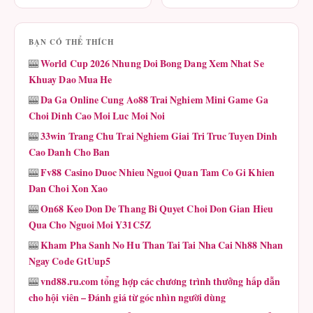
BẠN CÓ THỂ THÍCH
World Cup 2026 Nhung Doi Bong Dang Xem Nhat Se
🎰
Khuay Dao Mua He
Da Ga Online Cung Ao88 Trai Nghiem Mini Game Ga
🎰
Choi Dinh Cao Moi Luc Moi Noi
33win Trang Chu Trai Nghiem Giai Tri Truc Tuyen Dinh
🎰
Cao Danh Cho Ban
Fv88 Casino Duoc Nhieu Nguoi Quan Tam Co Gi Khien
🎰
Dan Choi Xon Xao
On68 Keo Don De Thang Bi Quyet Choi Don Gian Hieu
🎰
Qua Cho Nguoi Moi Y31C5Z
Kham Pha Sanh No Hu Than Tai Tai Nha Cai Nh88 Nhan
🎰
Ngay Code GtUup5
vnd88.ru.com tổng hợp các chương trình thưởng hấp dẫn
🎰
cho hội viên – Đánh giá từ góc nhìn người dùng