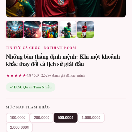
TIN TỨC CÁ CƯỢC · NOITHATLP.COM
Những bàn thắng định mệnh: Khi một khoảnh
khắc thay đổi cả lịch sử giải đấu
★★★★★
4.8 / 5.0 · 2,528+ đánh giá đã xác minh
Được Quan Tâm Nhiều
MỨC NẠP THAM KHẢO
100.000₫
200.000₫
500.000₫
1.000.000₫
2.000.000₫