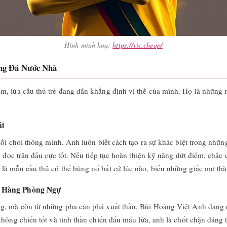
Hình minh hoạ:
https://vic.cheap/
ng Đá Nước Nhà
, lứa cầu thủ trẻ đang dần khẳng định vị thế của mình. Họ là những 
ái
lối chơi thông minh. Anh luôn biết cách tạo ra sự khác biệt trong nhữ
g đọc trận đấu cực tốt. Nếu tiếp tục hoàn thiện kỹ năng dứt điểm, chắ
à mẫu cầu thủ có thể bùng nổ bất cứ lúc nào, biến những giấc mơ thà
i Hàng Phòng Ngự
g, mà còn từ những pha cản phá xuất thần. Bùi Hoàng Việt Anh đang d
hông chiến tốt và tinh thần chiến đấu máu lửa, anh là chốt chặn đáng