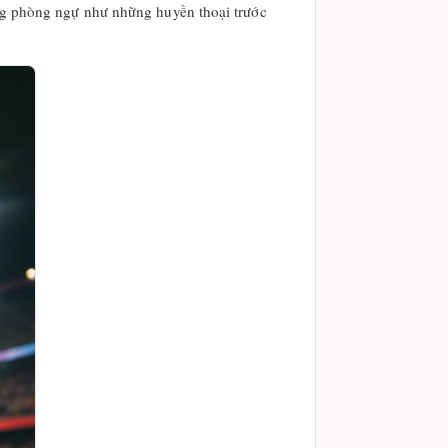
ượng phòng ngự như những huyền thoại trước