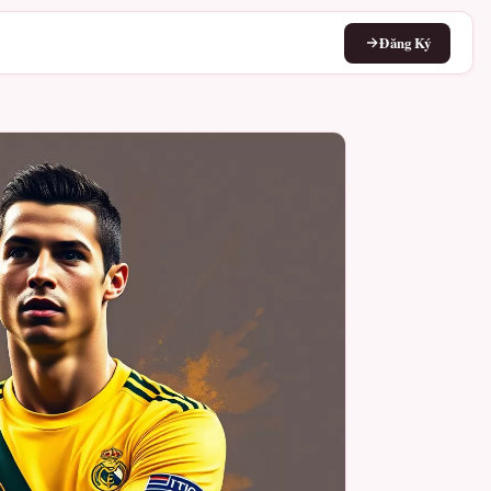
Đăng Ký