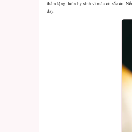
thầm lặng, luôn hy sinh vì màu cờ sắc áo. Nế
đây.