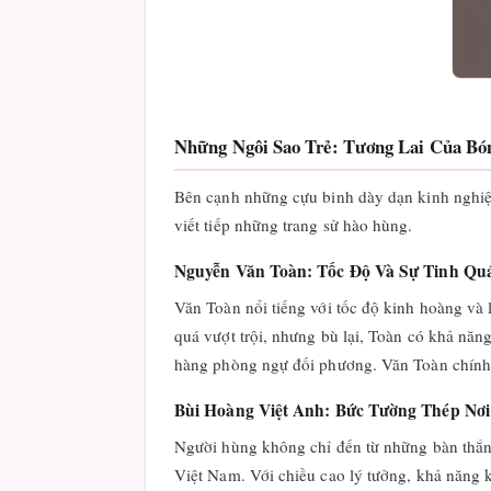
Những Ngôi Sao Trẻ: Tương Lai Của Bó
Bên cạnh những cựu binh dày dạn kinh nghiệm
viết tiếp những trang sử hào hùng.
Nguyễn Văn Toàn: Tốc Độ Và Sự Tinh Qu
Văn Toàn nổi tiếng với tốc độ kinh hoàng và 
quá vượt trội, nhưng bù lại, Toàn có khả năn
hàng phòng ngự đối phương. Văn Toàn chính l
Bùi Hoàng Việt Anh: Bức Tường Thép Nơ
Người hùng không chỉ đến từ những bàn thắn
Việt Nam. Với chiều cao lý tưởng, khả năng k