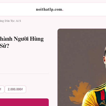
noithatlp.com
.
ùng Dân Tộc: Ai S
Thành Người Hùng
 Sử?
₫
2.000.000₫