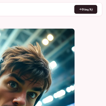
Đăng Ký