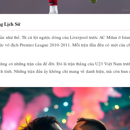
g Lịch Sử
cầu như thế. Từ cú lội ngược dòng của Liverpool trước AC Milan ở Istan
hức vô địch Premier League 2010-2011. Mỗi trận đấu đều có một câu c
cũng có những trận cầu để đời. Đó là trận thắng của U23 Việt Nam tr
h tính. Những trận đấu ấy không chỉ mang về danh hiệu, mà còn hun đ