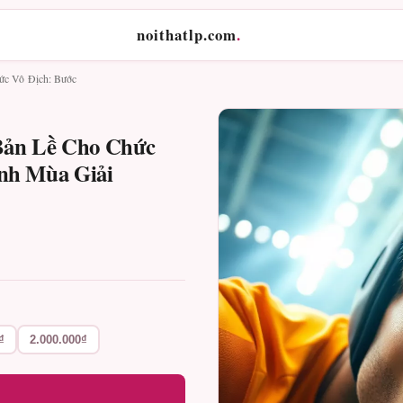
noithatlp.com
.
ức Vô Địch: Bước
Bản Lề Cho Chức
ịnh Mùa Giải
₫
2.000.000₫