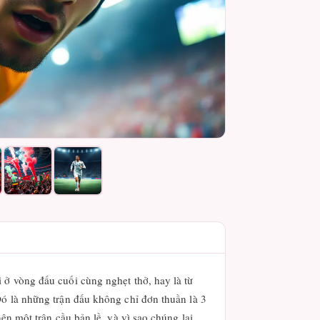
 ở vòng đấu cuối cùng nghẹt thở, hay là từ
Đó là những trận đấu không chỉ đơn thuần là 3
ên một trận cầu bản lề, và vì sao chúng lại