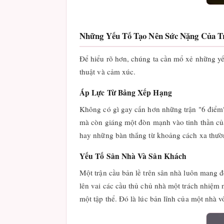
Những Yếu Tố Tạo Nên Sức Nặng Của T
Để hiểu rõ hơn, chúng ta cần mổ xẻ những yế
thuật và cảm xúc.
Áp Lực Từ Bảng Xếp Hạng
Không có gì gay cấn hơn những trận "6 điểm"
mà còn giáng một đòn mạnh vào tinh thần của
hay những bàn thắng từ khoảng cách xa thườn
Yếu Tố Sân Nhà Và Sân Khách
Một trận cầu bản lề trên sân nhà luôn mang đ
lên vai các cầu thủ chủ nhà một trách nhiệm n
một tập thể. Đó là lúc bản lĩnh của một nhà v