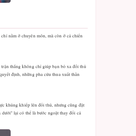
g chỉ nằm ở chuyên môn, mà còn ở cả chiến
 trận thắng không chỉ giúp bạn bỏ xa đối thủ
quyết định, những pha cứu thua xuất thần
 lực khủng khiếp lên đối thủ, nhưng cũng đặt
dưới" lại có thể là bước ngoặt thay đổi cả