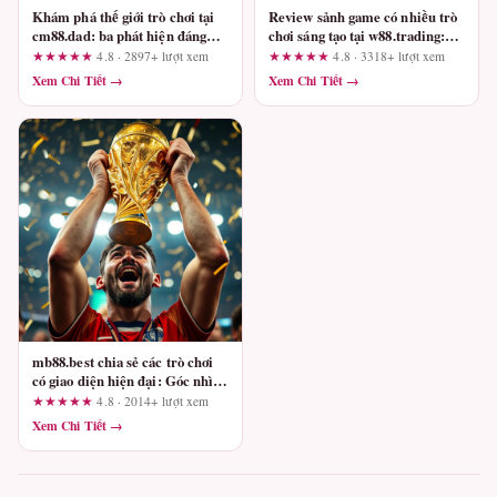
Khám phá thế giới trò chơi tại
Review sảnh game có nhiều trò
cm88.dad: ba phát hiện đáng
chơi sáng tạo tại w88.trading:
chú ý trước khi bạn đặt cược
Góc nhìn về độ khó, nhịp chơi
★★★★★
4.8 · 2897+ lượt xem
★★★★★
4.8 · 3318+ lượt xem
và quản lý vốn
Xem Chi Tiết →
Xem Chi Tiết →
mb88.best chia sẻ các trò chơi
có giao diện hiện đại: Góc nhìn
đánh giá tổng quan
★★★★★
4.8 · 2014+ lượt xem
Xem Chi Tiết →