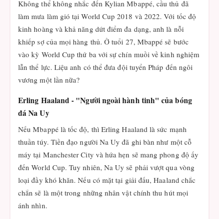
Không thể không nhắc đến Kylian Mbappé, cầu thủ đã
làm mưa làm gió tại World Cup 2018 và 2022. Với tốc độ
kinh hoàng và khả năng dứt điểm đa dạng, anh là nỗi
khiếp sợ của mọi hàng thủ. Ở tuổi 27, Mbappé sẽ bước
vào kỳ World Cup thứ ba với sự chín muồi về kinh nghiệm
lẫn thể lực. Liệu anh có thể đưa đội tuyển Pháp đến ngôi
vương một lần nữa?
Erling Haaland - "Người ngoài hành tinh" của bóng
đá Na Uy
Nếu Mbappé là tốc độ, thì Erling Haaland là sức mạnh
thuần túy. Tiền đạo người Na Uy đã ghi bàn như một cỗ
máy tại Manchester City và hứa hẹn sẽ mang phong độ ấy
đến World Cup. Tuy nhiên, Na Uy sẽ phải vượt qua vòng
loại đầy khó khăn. Nếu có mặt tại giải đấu, Haaland chắc
chắn sẽ là một trong những nhân vật chính thu hút mọi
ánh nhìn.