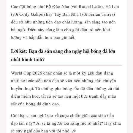
Các đội bóng như Bồ Đào Nha (với Rafael Leão), Hà Lan
(với Cody Gakpo) hay Tây Ban Nha (với Ferran Torres)
đều sở hữu những tiền đạo chất lượng, sẵn sàng tạo nên
bất ngờ. Điều này càng làm cho giải đấu trở nên khó
lường và hấp dẫn hơn bao giờ hết.
Lời kết: Bạn đã sẵn sàng cho ngày hội bóng đá lớn
nhất hành tinh?
World Cup 2026 chắc chắn sẽ là một kỳ giải đấu đáng
nhớ, nơi các siêu tiền đạo sẽ viết nên những câu chuyện
huyền thoại. Từ những pha bóng tốc độ đến những cú dứt
điểm hiểm hóc, tất cả sẽ tạo nên một bức tranh đầy màu
sắc của bóng đá đỉnh cao.
Còn bạn, bạn nghĩ sao về cuộc chiến giữa các siêu tiền
đạo lần này? Ai sẽ là người tỏa sáng rực rỡ nhất? Hãy chia
sẻ suy nghĩ của bạn với tôi nhé! 🎉