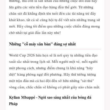
thường, mà còn là sân khấu của những cuộc đối đầu nảy
lửa giữa các siêu tiền đạo hàng đầu thế giới. Từ những
chân sút đã khẳng định tên tuổi đến các tài năng trẻ đầy
khát khao, tất cả sẽ cùng hội tụ để viết nên những trang sử
mới. Hãy cùng tôi điểm qua những cuộc chiến đáng mong
chờ nhất tại giải đấu lần này nhé!
Những "cỗ máy săn bàn" đáng sợ nhất
World Cup 2026 hứa hẹn sẽ là nơi quy tụ những tiền đạo
xuất sắc nhất trong lịch sử. Mỗi người một vẻ, mỗi người
một phong cách, nhưng điểm chung là khả năng "hủy
diệt" hàng phòng ngự đối phương. Hãy thử tưởng tượng
một trận đấu mà cả hai đội đều sở hữu những "sát thủ"
vòng cấm, chắc chắn sẽ không có phút giây nào chán mắt.
Kylian Mbappé - Ngôi sao sáng nhất của bóng đá
Pháp