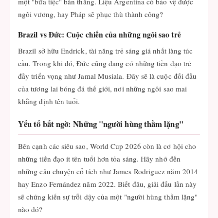
một "bữa tiệc" bàn thắng. Liệu Argentina có bảo vệ được
ngôi vương, hay Pháp sẽ phục thù thành công?
Brazil vs Đức: Cuộc chiến của những ngôi sao trẻ
Brazil sở hữu Endrick, tài năng trẻ sáng giá nhất làng túc
cầu. Trong khi đó, Đức cũng đang có những tiền đạo trẻ
đầy triển vọng như Jamal Musiala. Đây sẽ là cuộc đối đầu
của tương lai bóng đá thế giới, nơi những ngôi sao mai
khẳng định tên tuổi.
Yếu tố bất ngờ: Những "người hùng thầm lặng"
Bên cạnh các siêu sao, World Cup 2026 còn là cơ hội cho
những tiền đạo ít tên tuổi hơn tỏa sáng. Hãy nhớ đến
những câu chuyện cổ tích như James Rodriguez năm 2014
hay Enzo Fernández năm 2022. Biết đâu, giải đấu lần này
sẽ chứng kiến sự trỗi dậy của một "người hùng thầm lặng"
nào đó?