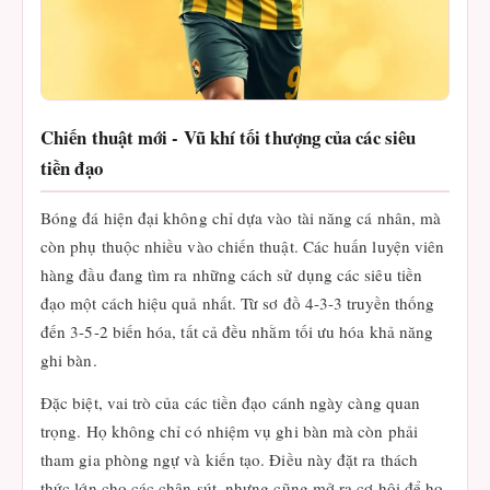
Chiến thuật mới - Vũ khí tối thượng của các siêu
tiền đạo
Bóng đá hiện đại không chỉ dựa vào tài năng cá nhân, mà
còn phụ thuộc nhiều vào chiến thuật. Các huấn luyện viên
hàng đầu đang tìm ra những cách sử dụng các siêu tiền
đạo một cách hiệu quả nhất. Từ sơ đồ 4-3-3 truyền thống
đến 3-5-2 biến hóa, tất cả đều nhằm tối ưu hóa khả năng
ghi bàn.
Đặc biệt, vai trò của các tiền đạo cánh ngày càng quan
trọng. Họ không chỉ có nhiệm vụ ghi bàn mà còn phải
tham gia phòng ngự và kiến tạo. Điều này đặt ra thách
thức lớn cho các chân sút, nhưng cũng mở ra cơ hội để họ