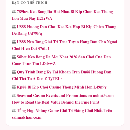
BẠN CÓ THỂ THÍCH
789bet Keo Bong Da Hot Nhat Bi Kip Chon Keo Thang
🎰
Lon Mua Nay H21rWA
U888 Huong Dan Choi Keo Ket Hop Bi Kip Chien Thang
🎰
De Dang Ud79Fq
U888 Nen Tang Giai Tri Truc Tuyen Hang Dau Cho Nguoi
🎰
Choi Hien Dai S76Ia1
S8bet Keo Bong Da Moi Nhat 2026 San Choi Cua Dan
🎰
Cuoc Thuc Thu LDdvwZ
Quy Trinh Dang Ky Tai Khoan Tren Dn88 Huong Dan
🎰
Chi Tiet Tu A Den Z TyTELr
Kp88 Bi Kip Choi Casino Thong Minh Hon L49n9y
🎰
Seasonal Casino Events and Promotions on nohut3.com –
🎰
How to Read the Real Value Behind the Fine Print
Tổng Hợp Những Game Giải Trí Đáng Chơi Nhất Trên
🎰
salimakhan.co.in