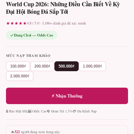
World Cup 2026: Những Điều Cần Biết Về Kỳ
Đại Hội Bóng Đá Sắp Tới
★★★★★
4.8 / 5.0 · 3,186+ đánh giá đã xác minh
Đang Chơi — Odds Cao
MỨC NẠP THAM KHẢO
100.000₫
200.000₫
500.000₫
1.000.000₫
2.000.000₫
⚡ Nhận Thưởng
🔒 Bảo Mật SSL
🎰 Odds Cao
🔄 Hoàn Trả 1.5%
💳 Đa Kênh Nạp
322
🔥
người đang xem trang này