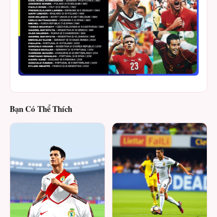
Bạn Có Thể Thích