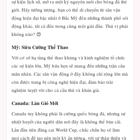
sự kiện lịch sử, mở ra một kỷ nguyên mới cho bóng đá thế
giới. Hãy tưởng tượng, bạn có thể di chuyển từ sân vận
động hiện đại bậc nhất ở Bắc Mỹ đến những thành phố sôi
động khác, tất cả đều trong cùng một giải đấu. Thú vị phải
không nào? 😍
Mỹ: Siêu Cường Thể Thao
Với cơ sở hạ tầng thể thao khủng và kinh nghiệm tổ chức
các sự kiện lớn, Mỹ hứa hẹn sẽ mang đến những trận cầu
mãn nhãn. Các sân vận động ở đây không chỉ rộng lớn mà
còn được trang bị công nghệ hiện đại, đảm bảo trải
nghiệm tuyệt vời cho cả cầu thủ và khán giả.
Canada: Làn Gió Mới
Canada tuy không phải là cường quốc bóng đá, nhưng sự
nhiệt huyết của người dân nơi đây là không thể bàn cãi.
Lần đầu tiên đăng cai World Cup, chắc chắn họ sẽ làm
mọi cách để tạo nên một kỳ ấn tượng, với sự thân thiện và