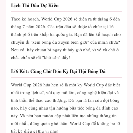
Lịch Thi Đấu Dự Kiến
Theo kế hoạch, World Cup 2026 sẽ diễn ra từ tháng 6 đến
tháng 7 năm 2026. Các trận đấu sẽ được tổ chức tại 16
thành phố trên khắp ba quốc gia. Bạn đã lên kế hoạch cho
chuyến đi "xem bóng đá xuyên biên giới" của mình chưa?
Nếu có, hãy chuẩn bị ngay từ bây giờ nhé, vì vé và chỗ ở
chắc chắn sẽ rất "khó săn" đấy!
Lời Kết: Cùng Chờ Đón Kỳ Đại Hội Bóng Đá
World Cup 2026 hứa hẹn sẽ là một kỳ World Cup đặc biệt
nhất trong lịch sử, với quy mô lớn, công nghệ hiện đại và
tinh thần thể thao cao thượng. Dù bạn là fan của đội bóng
nào, hãy cùng nhau tận hưởng bữa tiệc bóng đá đỉnh cao
này. Và nếu bạn muốn cập nhật liên tục những thông tin
mới nhất, đừng quên ghé thăm World Cup để không bỏ lỡ
bất kỳ điều gì thú vị nhé!