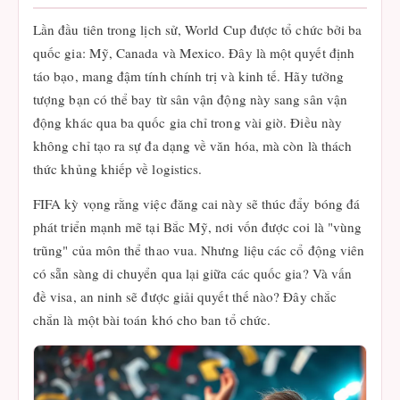
Lần đầu tiên trong lịch sử, World Cup được tổ chức bởi ba
quốc gia: Mỹ, Canada và Mexico. Đây là một quyết định
táo bạo, mang đậm tính chính trị và kinh tế. Hãy tưởng
tượng bạn có thể bay từ sân vận động này sang sân vận
động khác qua ba quốc gia chỉ trong vài giờ. Điều này
không chỉ tạo ra sự đa dạng về văn hóa, mà còn là thách
thức khủng khiếp về logistics.
FIFA kỳ vọng rằng việc đăng cai này sẽ thúc đẩy bóng đá
phát triển mạnh mẽ tại Bắc Mỹ, nơi vốn được coi là "vùng
trũng" của môn thể thao vua. Nhưng liệu các cổ động viên
có sẵn sàng di chuyển qua lại giữa các quốc gia? Và vấn
đề visa, an ninh sẽ được giải quyết thế nào? Đây chắc
chắn là một bài toán khó cho ban tổ chức.