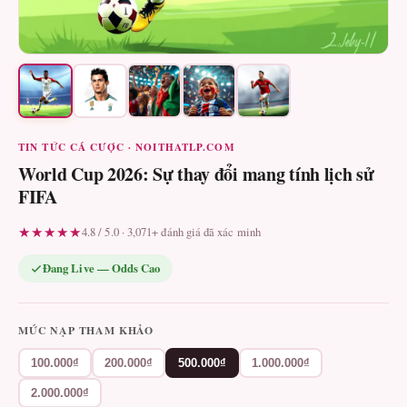
TIN TỨC CÁ CƯỢC · NOITHATLP.COM
World Cup 2026: Sự thay đổi mang tính lịch sử
FIFA
★★★★★
4.8 / 5.0 · 3,071+ đánh giá đã xác minh
Đang Live — Odds Cao
MỨC NẠP THAM KHẢO
100.000₫
200.000₫
500.000₫
1.000.000₫
2.000.000₫