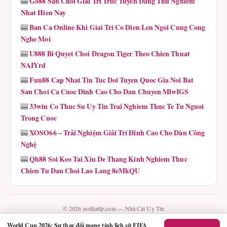
Go88 San Choi Giai Tri Truc Tuyen Dang Thu Nghiem
🎰
Nhat Hien Nay
Ban Ca Online Khi Giai Tri Co Dien Len Ngoi Cung Cong
🎰
Nghe Moi
U888 Bi Quyet Choi Dragon Tiger Theo Chien Thuat
🎰
NAIYrd
Fun88 Cap Nhat Tin Tuc Doi Tuyen Quoc Gia Noi Bat
🎰
San Choi Ca Cuoc Dinh Cao Cho Dan Chuyen MlwIGS
33win Co Thuc Su Uy Tin Trai Nghiem Thuc Te Tu Nguoi
🎰
Trong Cuoc
XOSO66 – Trải Nghiệm Giải Trí Đỉnh Cao Cho Dân Công
🎰
Nghệ
Qh88 Soi Keo Tai Xiu De Thang Kinh Nghiem Thuc
🎰
Chien Tu Dan Choi Lao Lang 8eMkQU
© 2026 noithatlp.com — Nhà Cái Uy Tín
Contact
·
Chính Sách Giao Dịch
·
Chính Sách Hoàn Trả
·
Chính Sách Bảo Mật
·
World Cup 2026: Sự thay đổi mang tính lịch sử FIFA