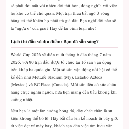
sẽ phải đối mặt với nhiều đối thủ hơn, đồng nghĩa với việc
họ khó có thể chủ quan. Một trận thua bất ngờ ở vòng
bảng có thể khiến họ phải trả giá đắt. Bạn nghĩ đội nào sẽ
là "ngựa ô" của giải? Hãy để lại bình luận nhé!
Lịch thi đấu và địa điểm: Bạn đã sẵn sàng?
World Cup 2026 sẽ diễn ra từ tháng 6 đến tháng 7 năm
2026, với 80 trận đấu được tổ chức tại 16 sân vận động
trên khắp ba quốc gia. Một số sân vận động nổi bật có thể
kể đến như MetLife Stadium (Mỹ), Estadio Azteca
(Mexico) và BC Place (Canada). Mỗi sân đều có sức chứa
hàng chục nghìn người, hứa hẹn mang đến bầu không khí
cuồng nhiệt.
Nếu bạn là một fan cuồng bóng đá, đây chắc chắn là sự
kiện không thể bỏ lỡ. Hãy bắt đầu lên kế hoạch từ bây giờ,
từ việc đặt vé máy bay, khách sạn đến việc tìm hiểu văn