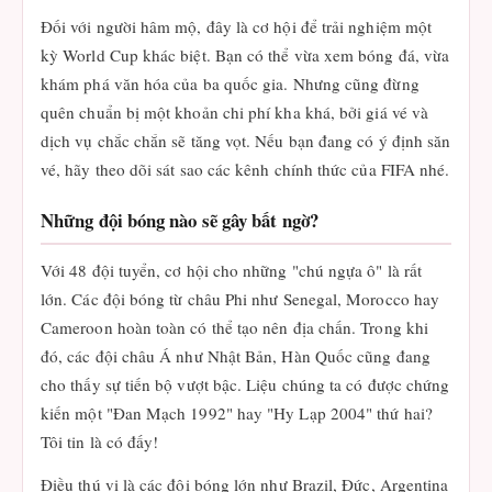
Đối với người hâm mộ, đây là cơ hội để trải nghiệm một
kỳ World Cup khác biệt. Bạn có thể vừa xem bóng đá, vừa
khám phá văn hóa của ba quốc gia. Nhưng cũng đừng
quên chuẩn bị một khoản chi phí kha khá, bởi giá vé và
dịch vụ chắc chắn sẽ tăng vọt. Nếu bạn đang có ý định săn
vé, hãy theo dõi sát sao các kênh chính thức của FIFA nhé.
Những đội bóng nào sẽ gây bất ngờ?
Với 48 đội tuyển, cơ hội cho những "chú ngựa ô" là rất
lớn. Các đội bóng từ châu Phi như Senegal, Morocco hay
Cameroon hoàn toàn có thể tạo nên địa chấn. Trong khi
đó, các đội châu Á như Nhật Bản, Hàn Quốc cũng đang
cho thấy sự tiến bộ vượt bậc. Liệu chúng ta có được chứng
kiến một "Đan Mạch 1992" hay "Hy Lạp 2004" thứ hai?
Tôi tin là có đấy!
Điều thú vị là các đội bóng lớn như Brazil, Đức, Argentina