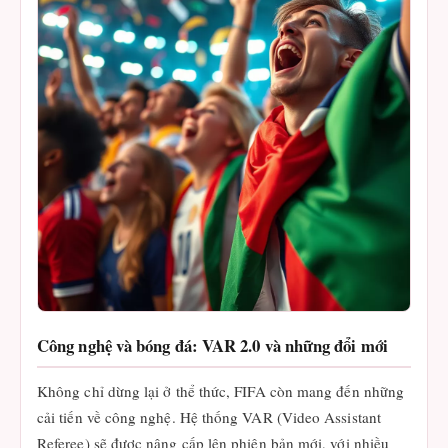
Công nghệ và bóng đá: VAR 2.0 và những đổi mới
Không chỉ dừng lại ở thể thức, FIFA còn mang đến những
cải tiến về công nghệ. Hệ thống VAR (Video Assistant
Referee) sẽ được nâng cấp lên phiên bản mới, với nhiều