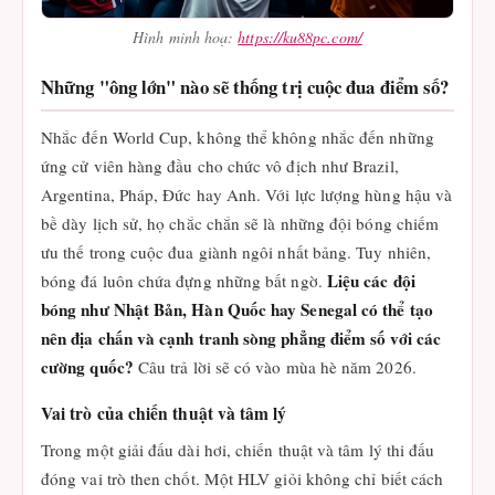
Hình minh hoạ:
https://ku88pc.com/
Những "ông lớn" nào sẽ thống trị cuộc đua điểm số?
Nhắc đến World Cup, không thể không nhắc đến những
ứng cử viên hàng đầu cho chức vô địch như Brazil,
Argentina, Pháp, Đức hay Anh. Với lực lượng hùng hậu và
bề dày lịch sử, họ chắc chắn sẽ là những đội bóng chiếm
ưu thế trong cuộc đua giành ngôi nhất bảng. Tuy nhiên,
Liệu các đội
bóng đá luôn chứa đựng những bất ngờ.
bóng như Nhật Bản, Hàn Quốc hay Senegal có thể tạo
nên địa chấn và cạnh tranh sòng phẳng điểm số với các
cường quốc?
Câu trả lời sẽ có vào mùa hè năm 2026.
Vai trò của chiến thuật và tâm lý
Trong một giải đấu dài hơi, chiến thuật và tâm lý thi đấu
đóng vai trò then chốt. Một HLV giỏi không chỉ biết cách