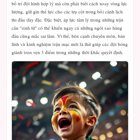
bố trí đội hình hợp lý mà còn phải biết cách xoay vòng lực
lượng, giữ gìn thể lực cho các trụ cột trong bối cảnh lịch
thi đấu dày đặc. Đặc biệt, áp lực tâm lý trong những trận
cầu "sinh tử" có thể khiến ngay cả những ngôi sao hàng
đầu cũng mắc sai lầm. Vì thế, bên cạnh chuyên môn, bản
lĩnh và kinh nghiệm trận mạc mới là thứ giúp các đội bóng
giành trọn vẹn 3 điểm trong những thời khắc quyết định.