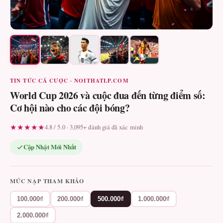
TIN TỨC CÁ CƯỢC · NOITHATLP.COM
World Cup 2026 và cuộc đua đến từng điểm số:
Cơ hội nào cho các đội bóng?
★★★★★
4.8 / 5.0 · 3,095+ đánh giá đã xác minh
Cập Nhật Mới Nhất
MỨC NẠP THAM KHẢO
100.000₫
200.000₫
500.000₫
1.000.000₫
2.000.000₫