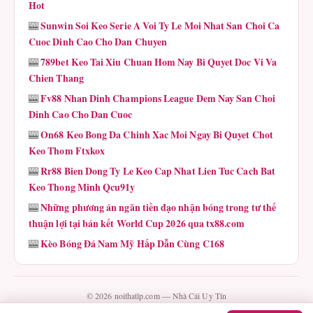
Hot
Sunwin Soi Keo Serie A Voi Ty Le Moi Nhat San Choi Ca
🎰
Cuoc Dinh Cao Cho Dan Chuyen
789bet Keo Tai Xiu Chuan Hom Nay Bi Quyet Doc Vi Va
🎰
Chien Thang
Fv88 Nhan Dinh Champions League Dem Nay San Choi
🎰
Dinh Cao Cho Dan Cuoc
On68 Keo Bong Da Chinh Xac Moi Ngay Bi Quyet Chot
🎰
Keo Thom Ftxkox
Rr88 Bien Dong Ty Le Keo Cap Nhat Lien Tuc Cach Bat
🎰
Keo Thong Minh Qcu91y
Những phương án ngăn tiền đạo nhận bóng trong tư thế
🎰
thuận lợi tại bán kết World Cup 2026 qua tx88.com
Kèo Bóng Đá Nam Mỹ Hấp Dẫn Cùng C168
🎰
© 2026 noithatlp.com — Nhà Cái Uy Tín