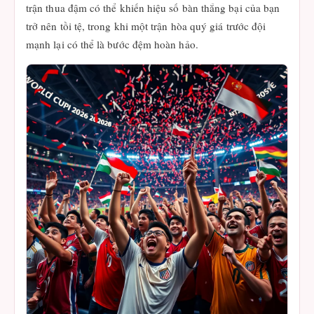
trận thua đậm có thể khiến hiệu số bàn thắng bại của bạn
trở nên tồi tệ, trong khi một trận hòa quý giá trước đội
mạnh lại có thể là bước đệm hoàn hảo.