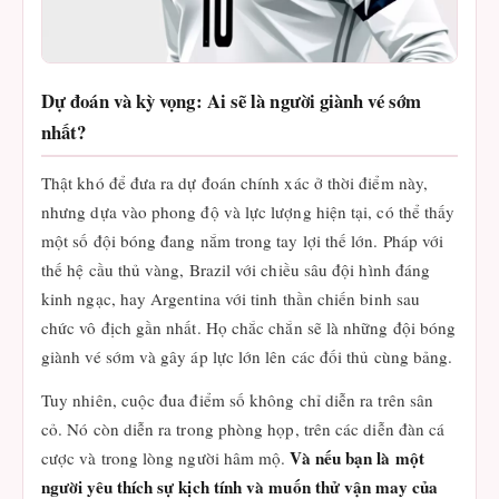
Dự đoán và kỳ vọng: Ai sẽ là người giành vé sớm
nhất?
Thật khó để đưa ra dự đoán chính xác ở thời điểm này,
nhưng dựa vào phong độ và lực lượng hiện tại, có thể thấy
một số đội bóng đang nắm trong tay lợi thế lớn. Pháp với
thế hệ cầu thủ vàng, Brazil với chiều sâu đội hình đáng
kinh ngạc, hay Argentina với tinh thần chiến binh sau
chức vô địch gần nhất. Họ chắc chắn sẽ là những đội bóng
giành vé sớm và gây áp lực lớn lên các đối thủ cùng bảng.
Tuy nhiên, cuộc đua điểm số không chỉ diễn ra trên sân
cỏ. Nó còn diễn ra trong phòng họp, trên các diễn đàn cá
Và nếu bạn là một
cược và trong lòng người hâm mộ.
người yêu thích sự kịch tính và muốn thử vận may của