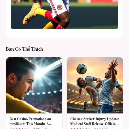
Bạn Có Thể Thích
Best Casino Promotions on
Chelsea Striker Injury Update:
mm88.taxi This Month: A
Medical Staff Release Official
Terms-First Breakdown
Statement – A Critical Review
★★★★★
4.8 · 2520+ lượt xem
★★★★★
4.8 · 2377+ lượt xem