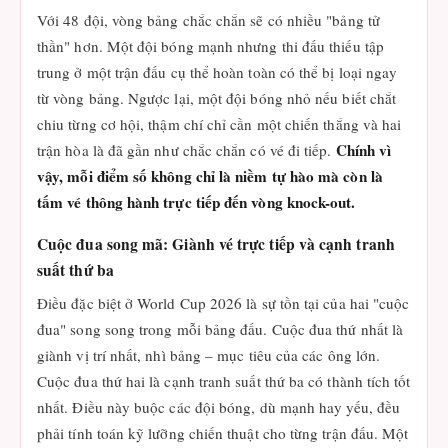
Với 48 đội, vòng bảng chắc chắn sẽ có nhiều "bảng tử
thần" hơn. Một đội bóng mạnh nhưng thi đấu thiếu tập
trung ở một trận đấu cụ thể hoàn toàn có thể bị loại ngay
từ vòng bảng. Ngược lại, một đội bóng nhỏ nếu biết chắt
chiu từng cơ hội, thậm chí chỉ cần một chiến thắng và hai
Chính vì
trận hòa là đã gần như chắc chắn có vé đi tiếp.
vậy, mỗi điểm số không chỉ là niềm tự hào mà còn là
tấm vé thông hành trực tiếp đến vòng knock-out.
Cuộc đua song mã: Giành vé trực tiếp và cạnh tranh
suất thứ ba
Điều đặc biệt ở World Cup 2026 là sự tồn tại của hai "cuộc
đua" song song trong mỗi bảng đấu. Cuộc đua thứ nhất là
giành vị trí nhất, nhì bảng – mục tiêu của các ông lớn.
Cuộc đua thứ hai là cạnh tranh suất thứ ba có thành tích tốt
nhất. Điều này buộc các đội bóng, dù mạnh hay yếu, đều
phải tính toán kỹ lưỡng chiến thuật cho từng trận đấu. Một