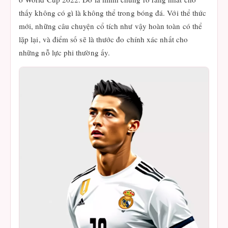
thấy không có gì là không thể trong bóng đá. Với thể thức
mới, những câu chuyện cổ tích như vậy hoàn toàn có thể
lặp lại, và điểm số sẽ là thước đo chính xác nhất cho
những nỗ lực phi thường ấy.