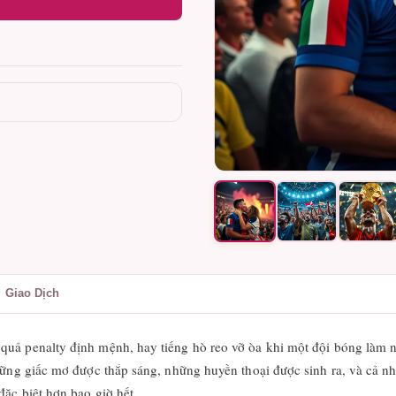
Giao Dịch
uả penalty định mệnh, hay tiếng hò reo vỡ òa khi một đội bóng làm n
hững giấc mơ được thắp sáng, những huyền thoại được sinh ra, và cả n
đặc biệt hơn bao giờ hết.