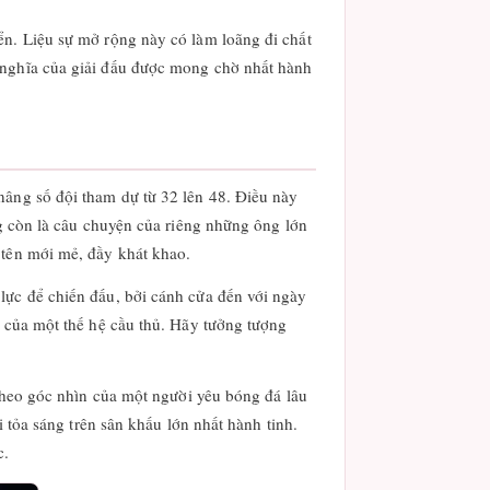
ển. Liệu sự mở rộng này có làm loãng đi chất
 nghĩa của giải đấu được mong chờ nhất hành
nâng số đội tham dự từ 32 lên 48. Điều này
ng còn là câu chuyện của riêng những ông lớn
 tên mới mẻ, đầy khát khao.
lực để chiến đấu, bởi cánh cửa đến với ngày
ự của một thế hệ cầu thủ. Hãy tưởng tượng
 theo góc nhìn của một người yêu bóng đá lâu
 tỏa sáng trên sân khấu lớn nhất hành tinh.
c.