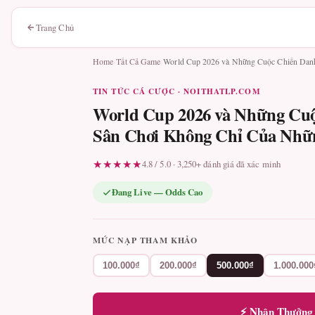
Trang Chủ
Home
›
Tất Cả Game
›
World Cup 2026 và Những Cuộc Chiến Dan
TIN TỨC CÁ CƯỢC · NOITHATLP.COM
World Cup 2026 và Những Cu
Sân Chơi Không Chỉ Của Nhữ
★★★★★
4.8 / 5.0 · 3,250+ đánh giá đã xác minh
Đang Live — Odds Cao
MỨC NẠP THAM KHẢO
100.000₫
200.000₫
500.000₫
1.000.000
⚡ Nhận Thưởng