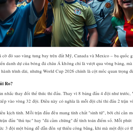
á cờ đỏ sao vàng tung bay trên đất Mỹ, Canada và Mexico – ba quốc gi
ến danh dự của bóng đá châu Á không chỉ là vượt qua vòng bảng, mà c
t hành trình dài, nhưng World Cup 2026 chính là cột mốc quan trọng để
ủi Ro?
n nhắc thay đổi thể thức thi đấu. Thay vì 8 bảng đấu 4 đội như trước
iếp vào vòng 32 đội. Điều này có nghĩa là mỗi đội chỉ thi đấu 2 trận v
ều kịch tính. Mỗi trận đấu đều mang tính chất "sinh tử", bởi chỉ cần m
rận đấu "thủ tục" hay "đá cầm chừng" để tính toán điểm số. Mỗi phút 
hức 3 đội một bảng dễ dẫn đến sự thiếu công bằng, khi mà một đội có th