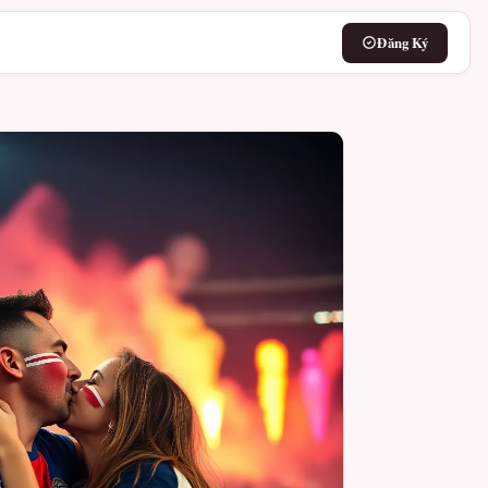
Đăng Ký