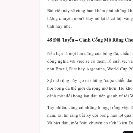
Bài viết này sẽ cùng bạn khám phá những khí
lượng chuyên môn? Hay nó lại là cơ hội vàng
tinh này nhé.
48 Đội Tuyển – Cánh Cổng Mở Rộng Ch
Nếu bạn là một fan cứng của bóng đá, chắc h
đồng nghĩa với việc sẽ có thêm 16 suất vé, v
như Brazil, Đức hay Argentina, World Cup 20
Sự mở rộng này tạo ra những "cuộc chiến dan
hội bóng đá thế giới đã rộng mở hơn. Họ khôn
cảnh một đội bóng lần đầu tiên giành vé tới
Tuy nhiên, cũng có những lo ngại rằng việc t
năm, tôi tin rằng bất kỳ đội bóng nào lọt qua
Và biết đâu, một "câu chuyện cổ tích" kiểu 