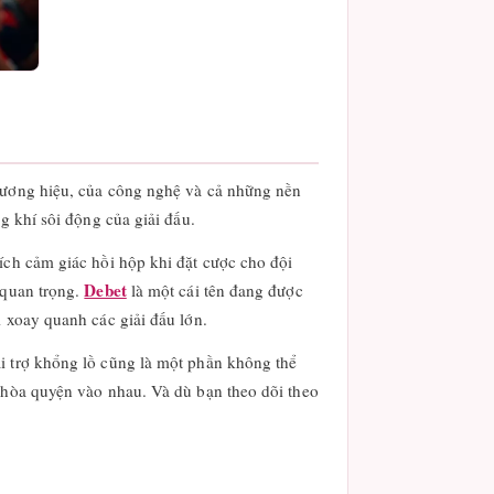
thương hiệu, của công nghệ và cả những nền
g khí sôi động của giải đấu.
ích cảm giác hồi hộp khi đặt cược cho đội
Debet
 quan trọng.
là một cái tên đang được
 xoay quanh các giải đấu lớn.
i trợ khổng lồ cũng là một phần không thể
 hòa quyện vào nhau. Và dù bạn theo dõi theo