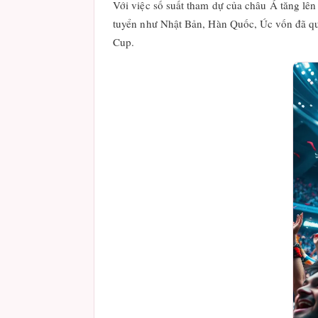
Với việc số suất tham dự của châu Á tăng lên
tuyển như Nhật Bản, Hàn Quốc, Úc vốn đã qu
Cup.