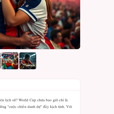
ên lịch sử? World Cup chưa bao giờ chỉ là
hững "cuộc chiến danh dự" đầy kịch tính. Với