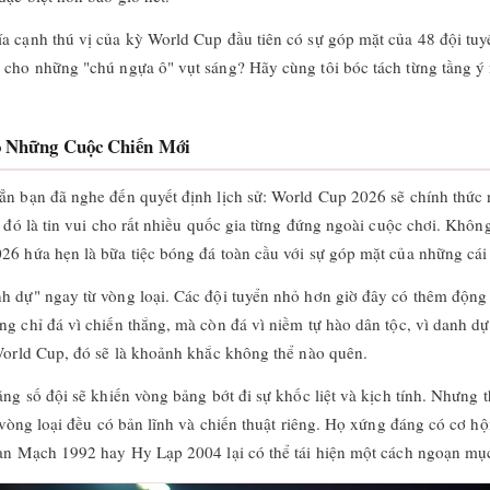
a cạnh thú vị của kỳ World Cup đầu tiên có sự góp mặt của 48 đội tuy
 cho những "chú ngựa ô" vụt sáng? Hãy cùng tôi bóc tách từng tầng ý
o Những Cuộc Chiến Mới
ẳn bạn đã nghe đến quyết định lịch sử: World Cup 2026 sẽ chính thức 
à đó là tin vui cho rất nhiều quốc gia từng đứng ngoài cuộc chơi. Khô
26 hứa hẹn là bữa tiệc bóng đá toàn cầu với sự góp mặt của những cái
h dự" ngay từ vòng loại. Các đội tuyển nhỏ hơn giờ đây có thêm động 
g chỉ đá vì chiến thắng, mà còn đá vì niềm tự hào dân tộc, vì danh d
 World Cup, đó sẽ là khoảnh khắc không thể nào quên.
ăng số đội sẽ khiến vòng bảng bớt đi sự khốc liệt và kịch tính. Nhưng
 vòng loại đều có bản lĩnh và chiến thuật riêng. Họ xứng đáng có cơ hội
Đan Mạch 1992 hay Hy Lạp 2004 lại có thể tái hiện một cách ngoạn mụ