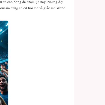
ịch sử cho bóng đá châu lục này. Những đội
donesia cũng có cơ hội mơ về giấc mơ World