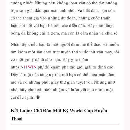
cuồng nhiệt. Nhưng nếu không, bạn vẫn có thể tận hưởng
trọn vẹn giải đấu qua màn ảnh nhỏ. Và biết đâu, bạn còn
có thể tham gia vào những dự đoán, những cuộc tranh
luận sôi nổi với bạn bè trên các diễn đàn. Hãy nhớ rằng,
bóng đá không chỉ là xem, mà còn là cảm nhận và chia sẻ.
Nhân tiện, nếu bạn là một người đam mê thể thao và muốn
tìm kiếm một sân chơi trực tuyến thú vị để thử vận may, tôi
có một gợi ý dành cho bạn. Hãy ghé thăm
https://
11WIN
.ph/ để khám phá thế giới giải trí đỉnh cao.
Đây là một nền tảng uy tín, nơi bạn có thể thỏa mãn đam
mê và có những phút giây thư giãn tuyệt vời. Nhưng nhớ
nhé, hãy chơi có trách nhiệm và luôn giữ cho mình một
cái đầu lạnh! 🧠
Kết Luận: Chờ Đón Một Kỳ World Cup Huyền
Thoại