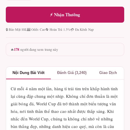
⚡ Nhận Thưởng
🔒 Bảo Mật SSL
🎰 Odds Cao
🔄 Hoàn Trả 1.5%
💳 Đa Kênh Nạp
178
🔥
người đang xem trang này
Nội Dung Bài Viết
Đánh Giá (3,240)
Giao Dịch
Cứ mỗi 4 năm một lần, hàng tỉ trái tim trên khắp hành tinh
lại cùng đập chung một nhịp. Không chỉ đơn thuần là một
giải bóng đá, World Cup đã trở thành một biểu tượng văn
hóa, nơi tinh thần thể thao cao nhất được thắp sáng. Khi
nhắc đến World Cup, chúng ta không chỉ nhớ về những
bàn thắng đẹp, những danh hiệu cao quý, mà còn là câu