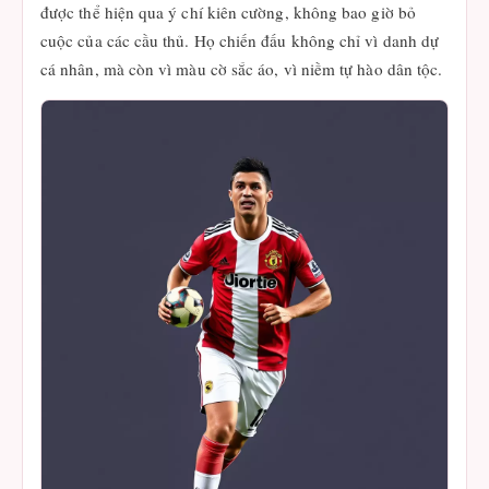
được thể hiện qua ý chí kiên cường, không bao giờ bỏ
cuộc của các cầu thủ. Họ chiến đấu không chỉ vì danh dự
cá nhân, mà còn vì màu cờ sắc áo, vì niềm tự hào dân tộc.