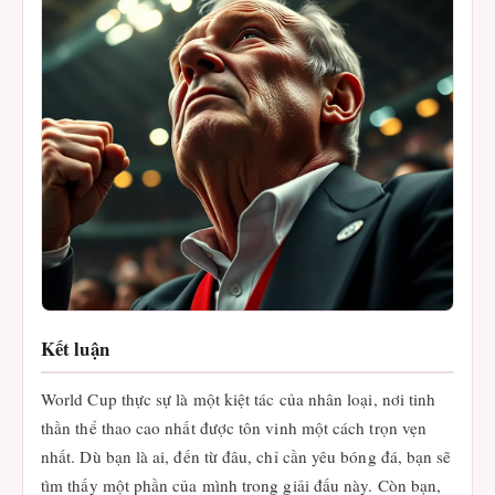
Kết luận
World Cup thực sự là một kiệt tác của nhân loại, nơi tinh
thần thể thao cao nhất được tôn vinh một cách trọn vẹn
nhất. Dù bạn là ai, đến từ đâu, chỉ cần yêu bóng đá, bạn sẽ
tìm thấy một phần của mình trong giải đấu này. Còn bạn,