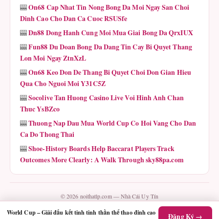
On68 Cap Nhat Tin Nong Bong Da Moi Ngay San Choi
🎰
Dinh Cao Cho Dan Ca Cuoc RSUSfe
Dn88 Dong Hanh Cung Moi Mua Giai Bong Da QrxIUX
🎰
Fun88 Du Doan Bong Da Dang Tin Cay Bi Quyet Thang
🎰
Lon Moi Ngay ZtnXzL
On68 Keo Don De Thang Bi Quyet Choi Don Gian Hieu
🎰
Qua Cho Nguoi Moi Y31C5Z
Socolive Tan Huong Casino Live Voi Hinh Anh Chan
🎰
Thuc YsBZco
Thuong Nap Dau Mua World Cup Co Hoi Vang Cho Dan
🎰
Ca Do Thong Thai
Shoe-History Boards Help Baccarat Players Track
🎰
Outcomes More Clearly: A Walk Through sky88pa.com
© 2026 noithatlp.com — Nhà Cái Uy Tín
Contact
·
Chính Sách Giao Dịch
·
Chính Sách Hoàn Trả
·
Chính Sách Bảo Mật
·
World Cup – Giải đấu kết tinh tinh thần thể thao đỉnh cao
Đăng Ký →
Điều Khoản Dịch Vụ
·
Tra Cứu Vé
·
Tất Cả Game
·
Sitemap