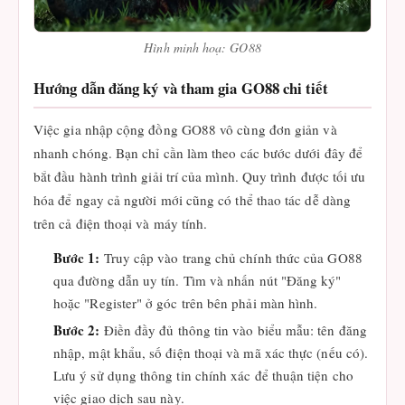
Hình minh hoạ: GO88
Hướng dẫn đăng ký và tham gia GO88 chi tiết
Việc gia nhập cộng đồng GO88 vô cùng đơn giản và
nhanh chóng. Bạn chỉ cần làm theo các bước dưới đây để
bắt đầu hành trình giải trí của mình. Quy trình được tối ưu
hóa để ngay cả người mới cũng có thể thao tác dễ dàng
trên cả điện thoại và máy tính.
Bước 1:
Truy cập vào trang chủ chính thức của GO88
qua đường dẫn uy tín. Tìm và nhấn nút "Đăng ký"
hoặc "Register" ở góc trên bên phải màn hình.
Bước 2:
Điền đầy đủ thông tin vào biểu mẫu: tên đăng
nhập, mật khẩu, số điện thoại và mã xác thực (nếu có).
Lưu ý sử dụng thông tin chính xác để thuận tiện cho
việc giao dịch sau này.