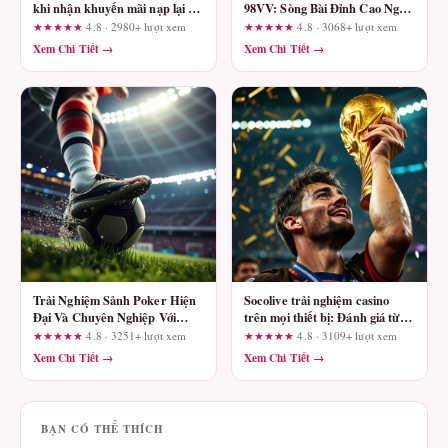
khi nhận khuyến mãi nạp lại từ
98VV: Sòng Bài Đỉnh Cao Ngay
mu88bet.live
Tại Nhà
★★★★★
4.8 · 2980+ lượt xem
★★★★★
4.8 · 3068+ lượt xem
Xem Chi Tiết →
Xem Chi Tiết →
Trải Nghiệm Sảnh Poker Hiện
Socolive trải nghiệm casino
Đại Và Chuyên Nghiệp Với
trên mọi thiết bị: Đánh giá từ
f168.email
dân chơi 10 năm
★★★★★
4.8 · 3251+ lượt xem
★★★★★
4.8 · 3109+ lượt xem
Xem Chi Tiết →
Xem Chi Tiết →
BẠN CÓ THỂ THÍCH