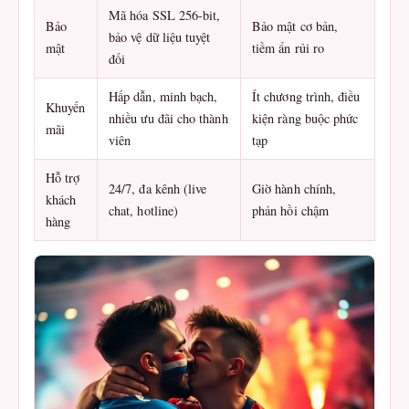
Mã hóa SSL 256-bit,
Bảo
Bảo mật cơ bản,
bảo vệ dữ liệu tuyệt
mật
tiềm ẩn rủi ro
đối
Hấp dẫn, minh bạch,
Ít chương trình, điều
Khuyến
nhiều ưu đãi cho thành
kiện ràng buộc phức
mãi
viên
tạp
Hỗ trợ
24/7, đa kênh (live
Giờ hành chính,
khách
chat, hotline)
phản hồi chậm
hàng