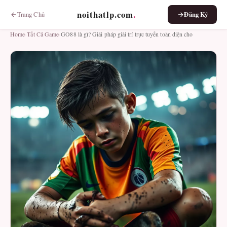
noithatlp.com
.
Trang Chủ
Đăng Ký
Home
›
Tất Cả Game
›
GO88 là gì? Giải pháp giải trí trực tuyến toàn diện cho