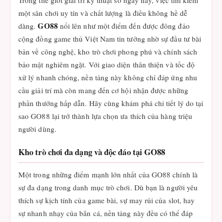
Trong thế giới giải trí kỹ thuật số ngày nay, việc tìm kiếm
một sân chơi uy tín và chất lượng là điều không hề dễ
GO88
dàng.
nổi lên như một điểm đến được đông đảo
cộng đồng game thủ Việt Nam tin tưởng nhờ sự đầu tư bài
bản về công nghệ, kho trò chơi phong phú và chính sách
bảo mật nghiêm ngặt. Với giao diện thân thiện và tốc độ
xử lý nhanh chóng, nền tảng này không chỉ đáp ứng nhu
cầu giải trí mà còn mang đến cơ hội nhận được những
phần thưởng hấp dẫn. Hãy cùng khám phá chi tiết lý do tại
sao GO88 lại trở thành lựa chọn ưa thích của hàng triệu
người dùng.
Kho trò chơi đa dạng và độc đáo tại GO88
Một trong những điểm mạnh lớn nhất của GO88 chính là
sự đa dạng trong danh mục trò chơi. Dù bạn là người yêu
thích sự kịch tính của game bài, sự may rủi của slot, hay
sự nhanh nhạy của bắn cá, nền tảng này đều có thể đáp