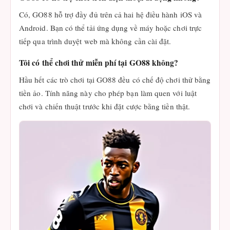
Có, GO88 hỗ trợ đầy đủ trên cả hai hệ điều hành iOS và
Android. Bạn có thể tải ứng dụng về máy hoặc chơi trực
tiếp qua trình duyệt web mà không cần cài đặt.
Tôi có thể chơi thử miễn phí tại GO88 không?
Hầu hết các trò chơi tại GO88 đều có chế độ chơi thử bằng
tiền ảo. Tính năng này cho phép bạn làm quen với luật
chơi và chiến thuật trước khi đặt cược bằng tiền thật.