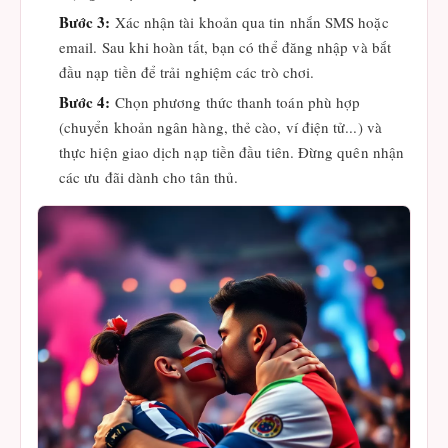
Bước 3:
Xác nhận tài khoản qua tin nhắn SMS hoặc
email. Sau khi hoàn tất, bạn có thể đăng nhập và bắt
đầu nạp tiền để trải nghiệm các trò chơi.
Bước 4:
Chọn phương thức thanh toán phù hợp
(chuyển khoản ngân hàng, thẻ cào, ví điện tử...) và
thực hiện giao dịch nạp tiền đầu tiên. Đừng quên nhận
các ưu đãi dành cho tân thủ.